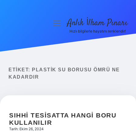
Anlık İlham Pınarı
menüyü
aç
Hızlı bilgilerle hayatını renklendir!
Anasayfa
Gizlilik Politikası
Yasal Uyarı
ETIKET:
PLASTIK SU BORUSU ÖMRÜ NE
KADARDIR
Hakkımızda
SIHHI TESISATTA HANGI BORU
KULLANILIR
Tarih: Ekim 26, 2024