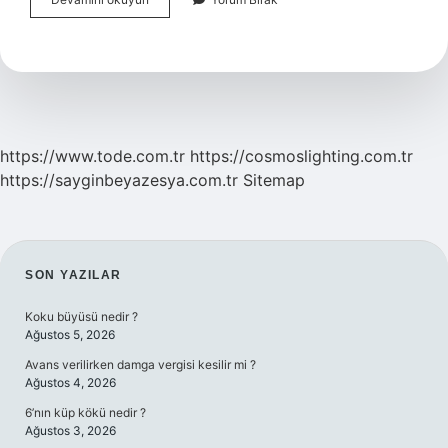
Tesisatta
Hangi
Boru
Kullanılır
https://www.tode.com.tr
https://cosmoslighting.com.tr
https://sayginbeyazesya.com.tr
Sitemap
SIDEBAR
SON YAZILAR
Koku büyüsü nedir ?
Ağustos 5, 2026
Avans verilirken damga vergisi kesilir mi ?
Ağustos 4, 2026
6’nın küp kökü nedir ?
Ağustos 3, 2026