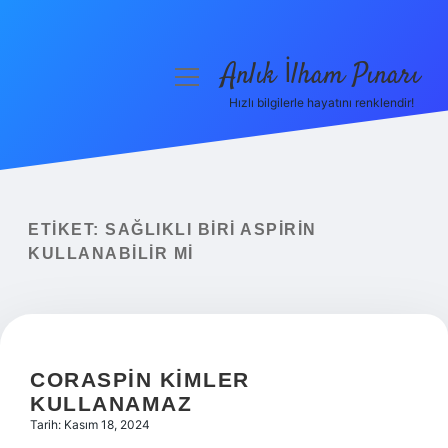
Anlık İlham Pınarı
menüyü
aç
Hızlı bilgilerle hayatını renklendir!
Anasayfa
Gizlilik Politikası
Yasal Uyarı
ETIKET:
SAĞLIKLI BIRI ASPIRIN
KULLANABILIR MI
Hakkımızda
CORASPIN KIMLER
KULLANAMAZ
Tarih: Kasım 18, 2024