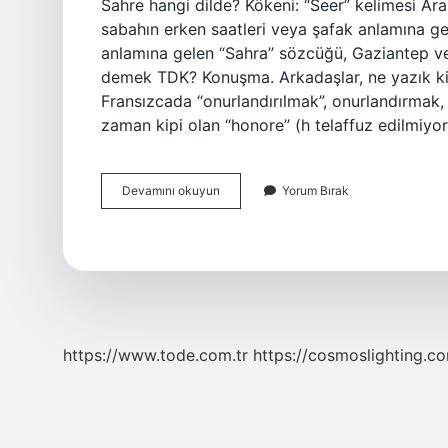
Sahre hangi dilde? Kökeni: “Seer” kelimesi Arapça kökenlidi
sabahın erken saatleri veya şafak anlamına g
anlamına gelen “Sahra” sözcüğü, Gaziantep ve
demek TDK? Konuşma. Arkadaşlar, ne yazık ki “
Fransızcada “onurlandırılmak”, onurlandırmak,
zaman kipi olan “honore” (h telaffuz edilmiyor,
Sahre
Devamını okuyun
Yorum Bırak
Ne
Demek
Tdk
https://www.tode.com.tr
https://cosmoslighting.co