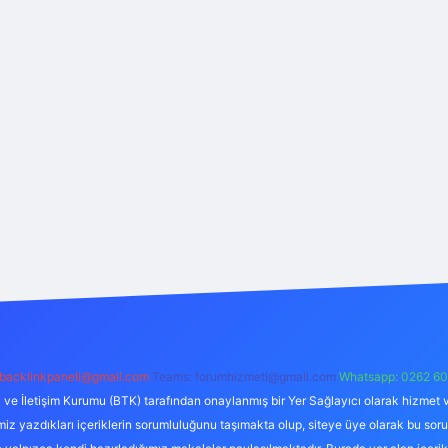
backlinkpaneli@gmail.com
Teams:
forumhizmeti@gmail.com
Whatsapp: 0262 60
i ve İletişim Kurumu (BTK) tarafından onaylanmış bir Yer Sağlayıcı olarak hizmet v
azdıkları içeriklerin sorumluluğunu taşımakta olup, siteye üye olarak bu sorumlul