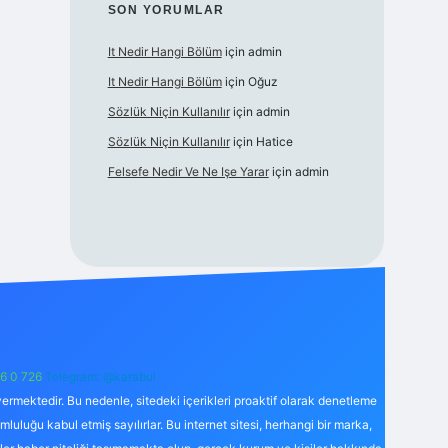
SON YORUMLAR
It Nedir Hangi Bölüm
için
admin
It Nedir Hangi Bölüm
için
Oğuz
Sözlük Niçin Kullanılır
için
admin
Sözlük Niçin Kullanılır
için
Hatice
Felsefe Nedir Ve Ne Işe Yarar
için
admin
6 0 726
Telegram: @karabul
ermektedir. Bu nedenle, sitedeki içerikleri proaktif olarak denetleme
uğu kabul etmiş sayılırlar. Bu internet sitesi, herhangi bir marka,