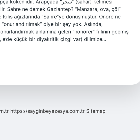
r. Arapçada “سحر” (sahar) kelimesi
elir. Sahre ne demek Gaziantep? “Manzara, ova, çöl”
 Kilis ağızlarında “Sahre”ye dönüşmüştür. Onore ne
onurlandırılmak” diye bir şey yok. Aslında,
 onurlandırmak anlamına gelen “honorer” fiilinin geçmiş
 e’de küçük bir diyakritik çizgi var) dilimize…
m.tr
https://sayginbeyazesya.com.tr
Sitemap