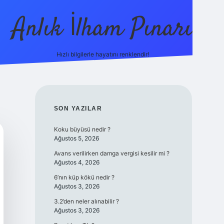
Anlık İlham Pınarı
Hızlı bilgilerle hayatını renklendir!
tulipbet g
SIDEBAR
SON YAZILAR
Koku büyüsü nedir ?
Ağustos 5, 2026
Avans verilirken damga vergisi kesilir mi ?
Ağustos 4, 2026
6’nın küp kökü nedir ?
Ağustos 3, 2026
3.2’den neler alınabilir ?
Ağustos 3, 2026