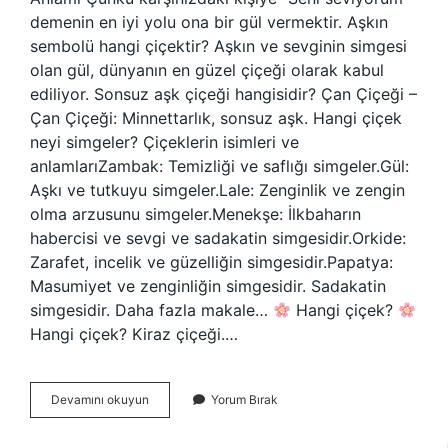
demenin en iyi yolu ona bir gül vermektir. Aşkın
sembolü hangi çiçektir? Aşkın ve sevginin simgesi
olan gül, dünyanın en güzel çiçeği olarak kabul
ediliyor. Sonsuz aşk çiçeği hangisidir? Çan Çiçeği –
Çan Çiçeği: Minnettarlık, sonsuz aşk. Hangi çiçek
neyi simgeler? Çiçeklerin isimleri ve
anlamlarıZambak: Temizliği ve saflığı simgeler.Gül:
Aşkı ve tutkuyu simgeler.Lale: Zenginlik ve zengin
olma arzusunu simgeler.Menekşe: İlkbaharın
habercisi ve sevgi ve sadakatin simgesidir.Orkide:
Zarafet, incelik ve güzelliğin simgesidir.Papatya:
Masumiyet ve zenginliğin simgesidir. Sadakatin
simgesidir. Daha fazla makale…
Hangi çiçek?
Hangi çiçek? Kiraz çiçeği.…
Seni
Devamını okuyun
Yorum Bırak
Seviyorum
Çiçeği