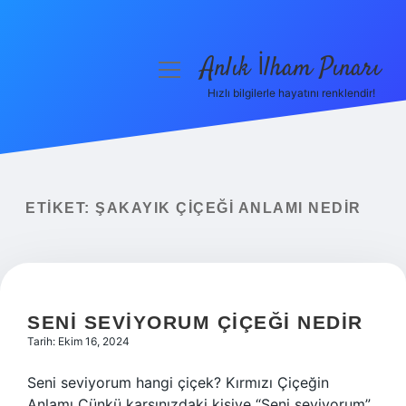
Anlık İlham Pınarı
menüyü
aç
Hızlı bilgilerle hayatını renklendir!
Anasayfa
Gizlilik Politikası
Yasal Uyarı
ETIKET:
ŞAKAYIK ÇIÇEĞI ANLAMI NEDIR
Hakkımızda
SENI SEVIYORUM ÇIÇEĞI NEDIR
Tarih: Ekim 16, 2024
Seni seviyorum hangi çiçek? Kırmızı Çiçeğin
Anlamı Çünkü karşınızdaki kişiye “Seni seviyorum”