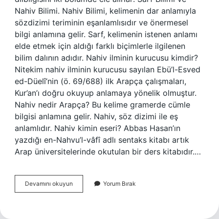
Nahiv Bilimi. Nahiv Bilimi, kelimenin dar anlamıyla
sözdizimi teriminin eşanlamlısıdır ve önermesel
bilgi anlamına gelir. Sarf, kelimenin istenen anlamı
elde etmek için aldığı farklı biçimlerle ilgilenen
bilim dalının adıdır. Nahiv ilminin kurucusu kimdir?
Nitekim nahiv ilminin kurucusu sayılan Ebü’l-Esved
ed-Düelî’nin (ö. 69/688) ilk Arapça çalışmaları,
Kur’an’ı doğru okuyup anlamaya yönelik olmuştur.
Nahiv nedir Arapça? Bu kelime gramerde cümle
bilgisi anlamına gelir. Nahiv, söz dizimi ile eş
anlamlıdır. Nahiv kimin eseri? Abbas Hasan’ın
yazdığı en-Nahvu’l-vâfî adlı sentaks kitabı artık
Arap üniversitelerinde okutulan bir ders kitabıdır.…
Nahiv
Devamını okuyun
Yorum Bırak
Ilmi
Ne
Demek