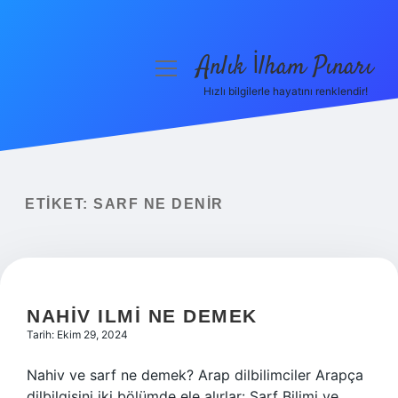
Anlık İlham Pınarı
menüyü
aç
Hızlı bilgilerle hayatını renklendir!
Anasayfa
Gizlilik Politikası
Yasal Uyarı
ETIKET:
SARF NE DENIR
Hakkımızda
NAHIV ILMI NE DEMEK
Tarih: Ekim 29, 2024
Nahiv ve sarf ne demek? Arap dilbilimciler Arapça
dilbilgisini iki bölümde ele alırlar: Sarf Bilimi ve