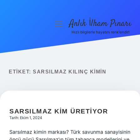
Anlık İlham Pınarı
menüyü
aç
Hızlı bilgilerle hayatını renklendir!
Anasayfa
Gizlilik Politikası
Yasal Uyarı
ETIKET:
SARSILMAZ KILINÇ KIMIN
Hakkımızda
SARSILMAZ KIM ÜRETIYOR
Tarih: Ekim 1, 2024
Sarsılmaz kimin markası? Türk savunma sanayisinin
öncü gücü Sarsılmaz’ın tüm tabanca modellerini ve