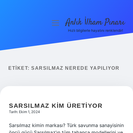
Anlık İlham Pınarı
menüyü
aç
Hızlı bilgilerle hayatını renklendir!
Anasayfa
Gizlilik Politikası
Yasal Uyarı
ETIKET:
SARSILMAZ NEREDE YAPILIYOR
Hakkımızda
SARSILMAZ KIM ÜRETIYOR
Tarih: Ekim 1, 2024
Sarsılmaz kimin markası? Türk savunma sanayisinin
öncü gücü Sarsılmaz’ın tüm tabanca modellerini ve