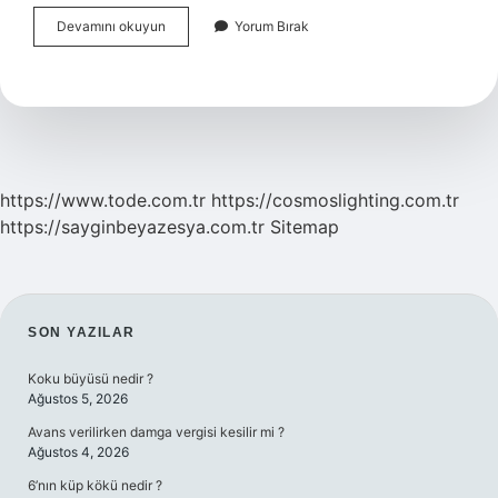
Alparslanın
Devamını okuyun
Yorum Bırak
Oğlu
Sultan
Melikşah
Nerede
Yatıyor
https://www.tode.com.tr
https://cosmoslighting.com.tr
https://sayginbeyazesya.com.tr
Sitemap
SIDEBAR
SON YAZILAR
Koku büyüsü nedir ?
Ağustos 5, 2026
Avans verilirken damga vergisi kesilir mi ?
Ağustos 4, 2026
6’nın küp kökü nedir ?