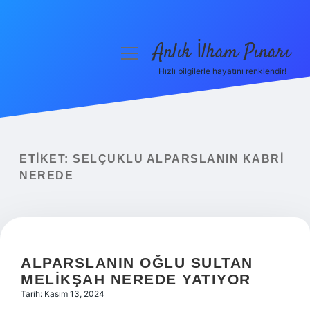
Anlık İlham Pınarı
menüyü
aç
Hızlı bilgilerle hayatını renklendir!
Anasayfa
Gizlilik Politikası
Yasal Uyarı
ETIKET:
SELÇUKLU ALPARSLANIN KABRI
NEREDE
Hakkımızda
ALPARSLANIN OĞLU SULTAN
MELIKŞAH NEREDE YATIYOR
Tarih: Kasım 13, 2024