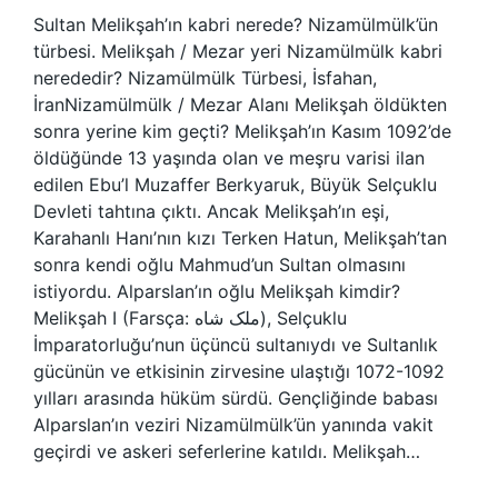
Sultan Melikşah’ın kabri nerede? Nizamülmülk’ün
türbesi. Melikşah / Mezar yeri Nizamülmülk kabri
nerededir? Nizamülmülk Türbesi, İsfahan,
İranNizamülmülk / Mezar Alanı Melikşah öldükten
sonra yerine kim geçti? Melikşah’ın Kasım 1092’de
öldüğünde 13 yaşında olan ve meşru varisi ilan
edilen Ebu’l Muzaffer Berkyaruk, Büyük Selçuklu
Devleti tahtına çıktı. Ancak Melikşah’ın eşi,
Karahanlı Hanı’nın kızı Terken Hatun, Melikşah’tan
sonra kendi oğlu Mahmud’un Sultan olmasını
istiyordu. Alparslan’ın oğlu Melikşah kimdir?
Melikşah I (Farsça: ملک شاه‎), Selçuklu
İmparatorluğu’nun üçüncü sultanıydı ve Sultanlık
gücünün ve etkisinin zirvesine ulaştığı 1072-1092
yılları arasında hüküm sürdü. Gençliğinde babası
Alparslan’ın veziri Nizamülmülk’ün yanında vakit
geçirdi ve askeri seferlerine katıldı. Melikşah…