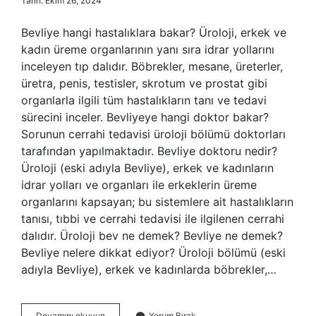
Tarih: Ekim 26, 2024
Bevliye hangi hastalıklara bakar? Üroloji, erkek ve
kadın üreme organlarının yanı sıra idrar yollarını
inceleyen tıp dalıdır. Böbrekler, mesane, üreterler,
üretra, penis, testisler, skrotum ve prostat gibi
organlarla ilgili tüm hastalıkların tanı ve tedavi
sürecini inceler. Bevliyeye hangi doktor bakar?
Sorunun cerrahi tedavisi üroloji bölümü doktorları
tarafından yapılmaktadır. Bevliye doktoru nedir?
Üroloji (eski adıyla Bevliye), erkek ve kadınların
idrar yolları ve organları ile erkeklerin üreme
organlarını kapsayan; bu sistemlere ait hastalıkların
tanısı, tıbbi ve cerrahi tedavisi ile ilgilenen cerrahi
dalıdır. Üroloji bev ne demek? Bevliye ne demek?
Bevliye nelere dikkat ediyor? Üroloji bölümü (eski
adıyla Bevliye), erkek ve kadınlarda böbrekler,…
Bevliye
Devamını okuyun
Yorum Bırak