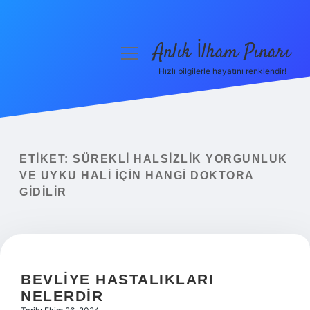
Anlık İlham Pınarı
menüyü
aç
Hızlı bilgilerle hayatını renklendir!
Anasayfa
Gizlilik Politikası
Yasal Uyarı
ETIKET:
SÜREKLI HALSIZLIK YORGUNLUK
VE UYKU HALI IÇIN HANGI DOKTORA
Hakkımızda
GIDILIR
BEVLIYE HASTALIKLARI
NELERDIR