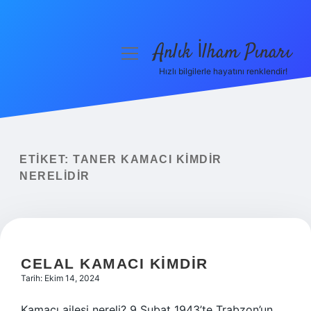
Anlık İlham Pınarı
menüyü
aç
Hızlı bilgilerle hayatını renklendir!
Anasayfa
Gizlilik Politikası
Yasal Uyarı
ETIKET:
TANER KAMACI KIMDIR
NERELIDIR
Hakkımızda
CELAL KAMACI KIMDIR
Tarih: Ekim 14, 2024
Kamacı ailesi nereli? 9 Şubat 1943’te Trabzon’un