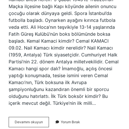
Maçka ilçesine bağlı Kapı köyünde ailenin onuncu
çocuğu olarak dünyaya geldi. Spora İstanbul’da
futbolla başladı. Oynarken ayağını kırınca futbola
veda etti. Ali Hoca’nın teşvikiyle 13-14 yaşlarında
Fatih Güreş Kulübü’nün boks bölümünde boksa
başladı. Kemal Kamaci kimdir? Cemal KAMACI
09.02. Nail Kamacı kimdir nerelidir? Nail Kamacı
(1959, Antalya) Türk siyasetçidir. Cumhuriyet Halk
Partisi’nin 22. dönem Antalya milletvekilidir. Cemal
Kamacı hangi spor dalı? İmamoğlu, açılış öncesi
yaptığı konuşmada, tesise ismini veren Cemal
Kamacı’nın, Türk boksuna ilk Avrupa
şampiyonluğunu kazandıran önemli bir sporcu
olduğunu hatırlattı. İlk Türk boksör kimdir? Bu
içerik mevcut değil. Türkiye’nin ilk milli…
Celal
Devamını okuyun
Yorum Bırak
Kamacı