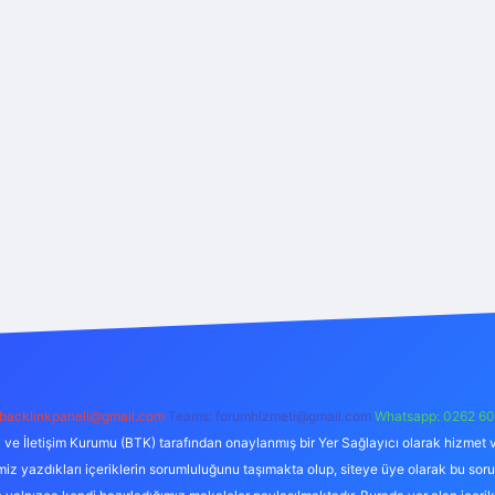
backlinkpaneli@gmail.com
Teams:
forumhizmeti@gmail.com
Whatsapp: 0262 60
i ve İletişim Kurumu (BTK) tarafından onaylanmış bir Yer Sağlayıcı olarak hizmet v
azdıkları içeriklerin sorumluluğunu taşımakta olup, siteye üye olarak bu sorumlul