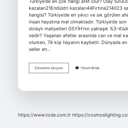
Türkiye’de en çok hangi afet olur? Olay türüO
kazaları21Endüstri kazaları44Fırtına214023 sa
hangisi? Türkiye’de en yıkıcı ve sık görülen af
insan hayatına mal olmaktadır. Türkiye’de son
dolaylı maliyetleri GSYİH’nın yaklaşık %3-4’ü
nedir? Yaşanan afetler arasında can ve mal ka
olurken, 78 kişi hayatını kaybetti. Dünyada en
seller en…
Türkiyede
Devamını okuyun
Yorum Bırak
En
Çok
Hangi
Afet
Görülür
https://www.tode.com.tr
https://cosmoslighting.co