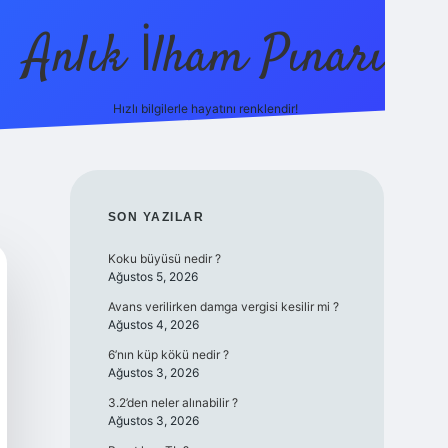
Anlık İlham Pınarı
Hızlı bilgilerle hayatını renklendir!
tulipbet g
SIDEBAR
SON YAZILAR
Koku büyüsü nedir ?
Ağustos 5, 2026
Avans verilirken damga vergisi kesilir mi ?
Ağustos 4, 2026
6’nın küp kökü nedir ?
Ağustos 3, 2026
3.2’den neler alınabilir ?
Ağustos 3, 2026