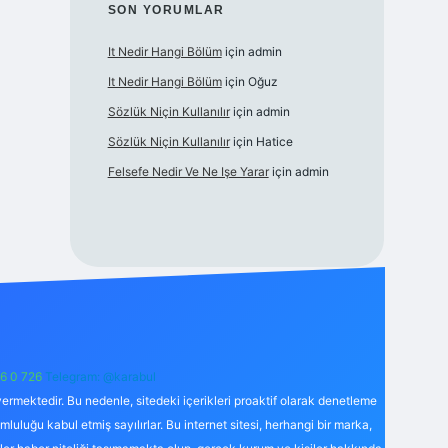
SON YORUMLAR
It Nedir Hangi Bölüm
için
admin
It Nedir Hangi Bölüm
için
Oğuz
Sözlük Niçin Kullanılır
için
admin
Sözlük Niçin Kullanılır
için
Hatice
Felsefe Nedir Ve Ne Işe Yarar
için
admin
6 0 726
Telegram: @karabul
ermektedir. Bu nedenle, sitedeki içerikleri proaktif olarak denetleme
uğu kabul etmiş sayılırlar. Bu internet sitesi, herhangi bir marka,