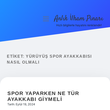
Anlık İlham Pınarı
menüyü
aç
Hızlı bilgilerle hayatını renklendir!
Anasayfa
Gizlilik Politikası
Yasal Uyarı
ETIKET:
YÜRÜYÜŞ SPOR AYAKKABISI
NASIL OLMALI
Hakkımızda
SPOR YAPARKEN NE TÜR
AYAKKABI GIYMELI
Tarih: Eylül 19, 2024