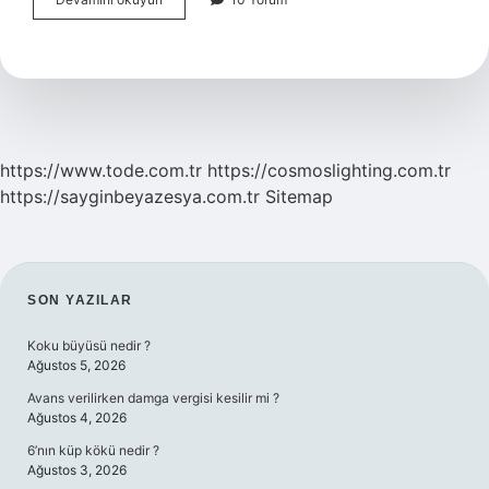
Yaparken
Ne
Tür
Ayakkabı
Giymeli
https://www.tode.com.tr
https://cosmoslighting.com.tr
https://sayginbeyazesya.com.tr
Sitemap
SIDEBAR
SON YAZILAR
Koku büyüsü nedir ?
Ağustos 5, 2026
Avans verilirken damga vergisi kesilir mi ?
Ağustos 4, 2026
6’nın küp kökü nedir ?
Ağustos 3, 2026