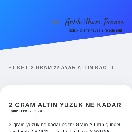
Anlık İlham Pınarı
menüyü
aç
Hızlı bilgilerle hayatını renklendir!
Anasayfa
Gizlilik Politikası
Yasal Uyarı
ETIKET:
2 GRAM 22 AYAR ALTIN KAÇ TL
Hakkımızda
2 GRAM ALTIN YÜZÜK NE KADAR
Tarih: Ekim 12, 2024
2 gram yüzük ne kadar eder? Gram Altın’ın güncel
alış fiyatı 2.926,11 TL, satış fiyatı ise 2.926,58