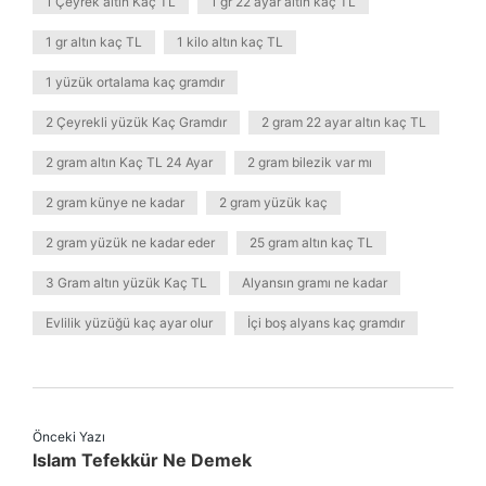
1 Çeyrek altın Kaç TL
1 gr 22 ayar altın kaç TL
1 gr altın kaç TL
1 kilo altın kaç TL
1 yüzük ortalama kaç gramdır
2 Çeyrekli yüzük Kaç Gramdır
2 gram 22 ayar altın kaç TL
2 gram altın Kaç TL 24 Ayar
2 gram bilezik var mı
2 gram künye ne kadar
2 gram yüzük kaç
2 gram yüzük ne kadar eder
25 gram altın kaç TL
3 Gram altın yüzük Kaç TL
Alyansın gramı ne kadar
Evlilik yüzüğü kaç ayar olur
İçi boş alyans kaç gramdır
Önceki Yazı
Islam Tefekkür Ne Demek