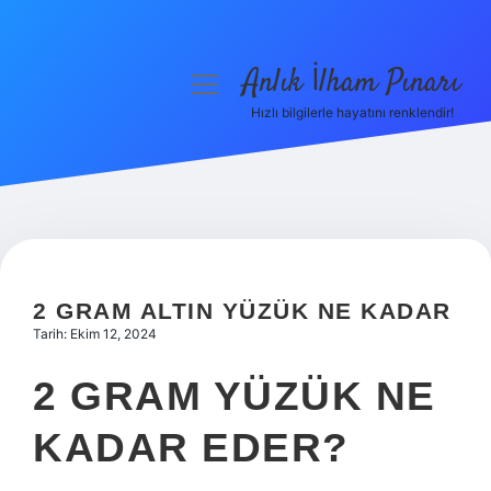
Anlık İlham Pınarı
menüyü
aç
Hızlı bilgilerle hayatını renklendir!
Anasayfa
Gizlilik Politikası
Yasal Uyarı
Hakkımızda
2 GRAM ALTIN YÜZÜK NE KADAR
Tarih: Ekim 12, 2024
2 GRAM YÜZÜK NE
KADAR EDER?