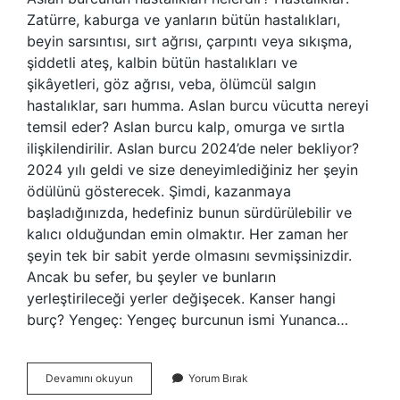
Zatürre, kaburga ve yanların bütün hastalıkları,
beyin sarsıntısı, sırt ağrısı, çarpıntı veya sıkışma,
şiddetli ateş, kalbin bütün hastalıkları ve
şikâyetleri, göz ağrısı, veba, ölümcül salgın
hastalıklar, sarı humma. Aslan burcu vücutta nereyi
temsil eder? Aslan burcu kalp, omurga ve sırtla
ilişkilendirilir. Aslan burcu 2024’de neler bekliyor?
2024 yılı geldi ve size deneyimlediğiniz her şeyin
ödülünü gösterecek. Şimdi, kazanmaya
başladığınızda, hedefiniz bunun sürdürülebilir ve
kalıcı olduğundan emin olmaktır. Her zaman her
şeyin tek bir sabit yerde olmasını sevmişsinizdir.
Ancak bu sefer, bu şeyler ve bunların
yerleştirileceği yerler değişecek. Kanser hangi
burç? Yengeç: Yengeç burcunun ismi Yunanca…
Aslan
Devamını okuyun
Yorum Bırak
Burcu