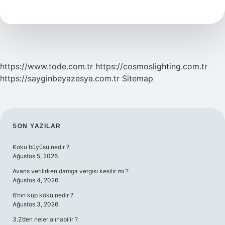
Hangi
Hastalıklara
Aittir
https://www.tode.com.tr
https://cosmoslighting.com.tr
https://sayginbeyazesya.com.tr
Sitemap
SIDEBAR
SON YAZILAR
Koku büyüsü nedir ?
Ağustos 5, 2026
Avans verilirken damga vergisi kesilir mi ?
Ağustos 4, 2026
6’nın küp kökü nedir ?
Ağustos 3, 2026
3.2’den neler alınabilir ?