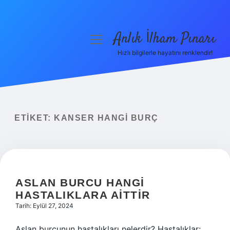
Anlık İlham Pınarı
menüyü
aç
Hızlı bilgilerle hayatını renklendir!
Anasayfa
Gizlilik Politikası
Yasal Uyarı
ETIKET:
KANSER HANGI BURÇ
Hakkımızda
ASLAN BURCU HANGI
HASTALIKLARA AITTIR
Tarih: Eylül 27, 2024
Aslan burcunun hastalıkları nelerdir? Hastalıklar: