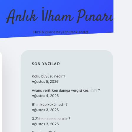
Anlık İlham Pınarı
Hızlı bilgilerle hayatını renklendir!
tulipbet günce
SIDEBAR
SON YAZILAR
Koku büyüsü nedir ?
Ağustos 5, 2026
Avans verilirken damga vergisi kesilir mi ?
Ağustos 4, 2026
6’nın küp kökü nedir ?
Ağustos 3, 2026
3.2’den neler alınabilir ?
Ağustos 3, 2026