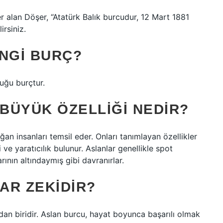
er alan Döşer, “Atatürk Balık burcudur, 12 Mart 1881
rsiniz.
ANGI BURÇ?
duğu burçtur.
BÜYÜK ÖZELLIĞI NEDIR?
n insanları temsil eder. Onları tanımlayan özellikler
 ve yaratıcılık bulunur. Aslanlar genellikle spot
arının altındaymış gibi davranırlar.
AR ZEKIDIR?
dan biridir. Aslan burcu, hayat boyunca başarılı olmak