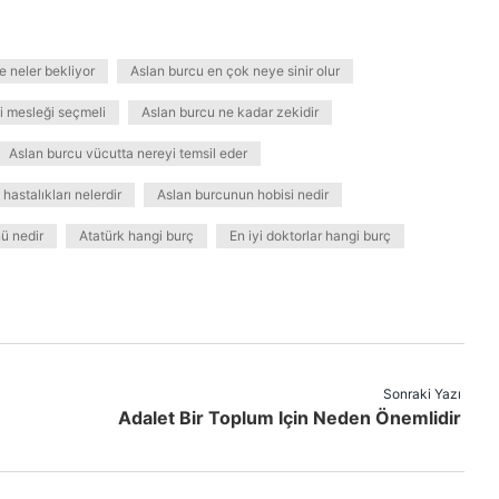
 neler bekliyor
Aslan burcu en çok neye sinir olur
i mesleği seçmeli
Aslan burcu ne kadar zekidir
Aslan burcu vücutta nereyi temsil eder
hastalıkları nelerdir
Aslan burcunun hobisi nedir
ü nedir
Atatürk hangi burç
En iyi doktorlar hangi burç
Sonraki Yazı
Adalet Bir Toplum Için Neden Önemlidir