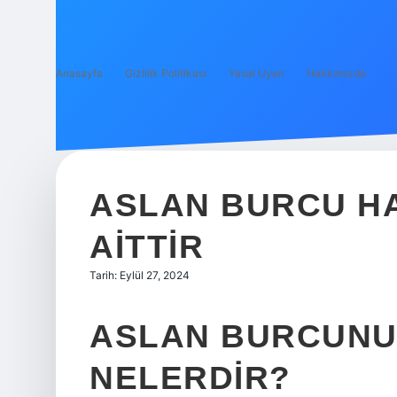
Anasayfa
Gizlilik Politikası
Yasal Uyarı
Hakkımızda
ASLAN BURCU H
AITTIR
Tarih: Eylül 27, 2024
ASLAN BURCUNU
NELERDIR?