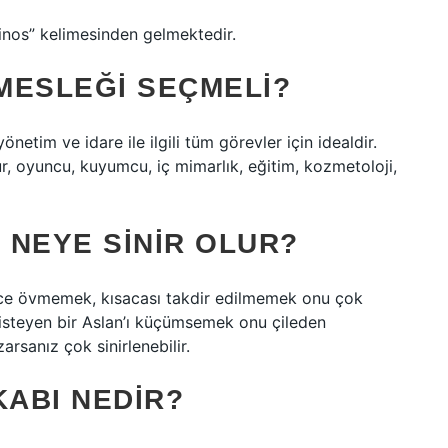
nos” kelimesinden gelmektedir.
MESLEĞI SEÇMELI?
netim ve idare ile ilgili tüm görevler için idealdir.
, oyuncu, kuyumcu, iç mimarlık, eğitim, kozmetoloji,
 NEYE SINIR OLUR?
ince övmemek, kısacası takdir edilmemek onu çok
isteyen bir Aslan’ı küçümsemek onu çileden
arsanız çok sinirlenebilir.
ABI NEDIR?