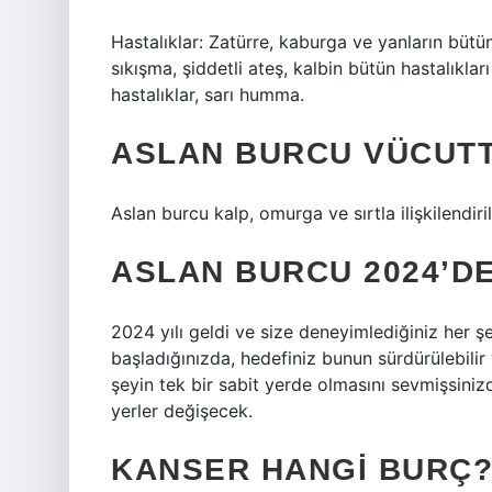
Hastalıklar: Zatürre, kaburga ve yanların bütün h
sıkışma, şiddetli ateş, kalbin bütün hastalıklar
hastalıklar, sarı humma.
ASLAN BURCU VÜCUTT
Aslan burcu kalp, omurga ve sırtla ilişkilendirili
ASLAN BURCU 2024’D
2024 yılı geldi ve size deneyimlediğiniz her
başladığınızda, hedefiniz bunun sürdürülebili
şeyin tek bir sabit yerde olmasını sevmişsinizd
yerler değişecek.
KANSER HANGI BURÇ