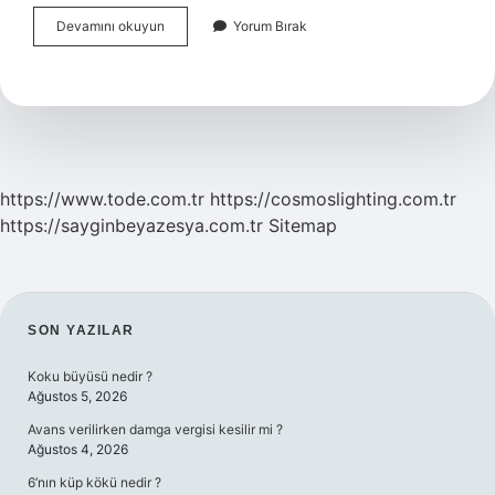
Yazın
Devamını okuyun
Yorum Bırak
Doğan
Bebek
Nasıl
Giydirilir
https://www.tode.com.tr
https://cosmoslighting.com.tr
https://sayginbeyazesya.com.tr
Sitemap
SIDEBAR
SON YAZILAR
Koku büyüsü nedir ?
Ağustos 5, 2026
Avans verilirken damga vergisi kesilir mi ?
Ağustos 4, 2026
6’nın küp kökü nedir ?