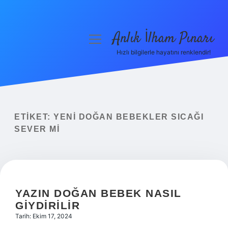
Anlık İlham Pınarı
menüyü
aç
Hızlı bilgilerle hayatını renklendir!
Anasayfa
Gizlilik Politikası
Yasal Uyarı
ETIKET:
YENI DOĞAN BEBEKLER SICAĞI
SEVER MI
Hakkımızda
YAZIN DOĞAN BEBEK NASIL
GIYDIRILIR
Tarih: Ekim 17, 2024