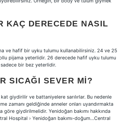
giydirebilirsiniz. Örneğin, bir body ve tulum giymek
 KAÇ DERECEDE NASIL
a ve hafif bir uyku tulumu kullanabilirsiniz. 24 ve 25
ollu pijama yeterlidir. 26 derecede hafif uyku tulumu
sadece bir bez yeterlidir.
R SICAĞI SEVER MI?
 kat giydirilir ve battaniyelere sarılırlar. Bu nedenle
zirme zamanı geldiğinde anneler onları uyandırmakta
na göre giydirilmelidir. Yenidoğan bakımı hakkında
entral Hospital › Yenidoğan bakımı-doğum…Central