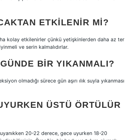
CAKTAN ETKILENIR MI?
 kolay etkilenirler çünkü yetişkinlerden daha az ter
iyinmeli ve serin kalmalıdırlar.
 GÜNDE BIR YIKANMALI?
eksiyon olmadığı sürece gün aşırı ılık suyla yıkanması
 UYURKEN ÜSTÜ ÖRTÜLÜR
ğı uyanıkken 20-22 derece, gece uyurken 18-20