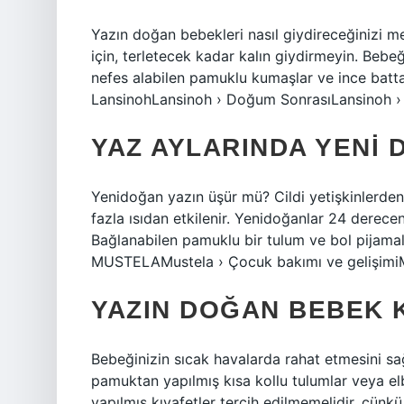
Yazın doğan bebekleri nasıl giydireceğinizi m
için, terletecek kadar kalın giydirmeyin. Bebe
nefes alabilen pamuklu kumaşlar ve ince battan
LansinohLansinoh › Doğum SonrasıLansinoh 
YAZ AYLARINDA YENI
Yenidoğan yazın üşür mü? Cildi yetişkinlerden
fazla ısıdan etkilenir. Yenidoğanlar 24 dereceni
Bağlanabilen pamuklu bir tulum ve bol pijamala
MUSTELAMustela › Çocuk bakımı ve gelişimiMu
YAZIN DOĞAN BEBEK K
Bebeğinizin sıcak havalarda rahat etmesini sağl
pamuktan yapılmış kısa kollu tulumlar veya elb
yapılmış kıyafetler tercih edilmemelidir, çünk