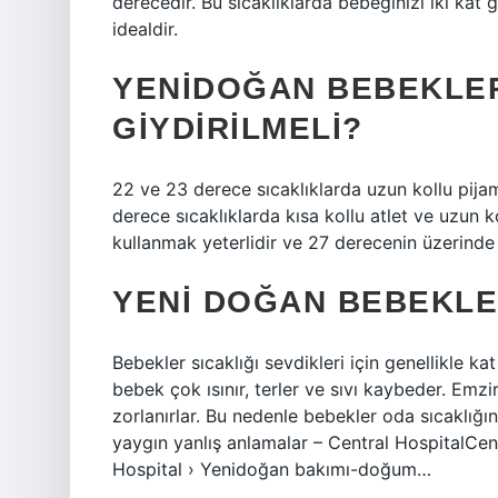
derecedir. Bu sıcaklıklarda bebeğinizi iki kat 
idealdir.
YENIDOĞAN BEBEKLER
GIYDIRILMELI?
22 ve 23 derece sıcaklıklarda uzun kollu pijam
derece sıcaklıklarda kısa kollu atlet ve uzun k
kullanmak yeterlidir ve 27 derecenin üzerinde 
YENI DOĞAN BEBEKLE
Bebekler sıcaklığı sevdikleri için genellikle kat
bebek çok ısınır, terler ve sıvı kaybeder. Em
zorlanırlar. Bu nedenle bebekler oda sıcaklığı
yaygın yanlış anlamalar – Central HospitalC
Hospital › Yenidoğan bakımı-doğum…