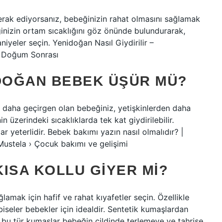
erak ediyorsanız, bebeğinizin rahat olmasını sağlamak
ğinizin ortam sıcaklığını göz önünde bulundurarak,
iyeler seçin. Yenidoğan Nasıl Giydirilir –
› Doğum Sonrası
 DOĞAN BEBEK ÜŞÜR MÜ?
 daha geçirgen olan bebeğiniz, yetişkinlerden daha
n üzerindeki sıcaklıklarda tek kat giydirilebilir.
r yeterlidir. Bebek bakımı yazın nasıl olmalıdır? |
stela › Çocuk bakımı ve gelişimi
ISA KOLLU GIYER MI?
amak için hafif ve rahat kıyafetler seçin. Özellikle
iseler bebekler için idealdir. Sentetik kumaşlardan
ü bu tür kumaşlar bebeğin cildinde terlemeye ve tahrişe