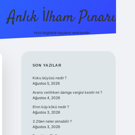
Anlık İlham Pınarı
Hızlı bilgilerle hayatını renklendir!
tulipbet günce
SIDEBAR
SON YAZILAR
Koku büyüsü nedir ?
Ağustos 5, 2026
Avans verilirken damga vergisi kesilir mi ?
Ağustos 4, 2026
6’nın küp kökü nedir ?
Ağustos 3, 2026
3.2’den neler alınabilir ?
Ağustos 3, 2026