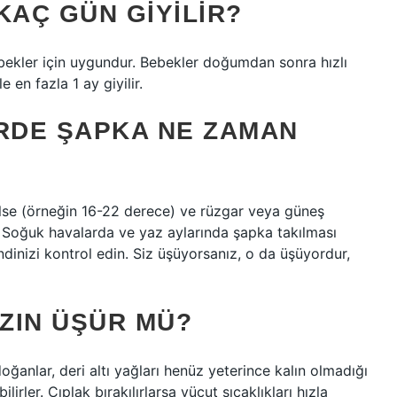
KAÇ GÜN GIYILIR?
ebekler için uygundur. Bebekler doğumdan sonra hızlı
 en fazla 1 ay giyilir.
RDE ŞAPKA NE ZAMAN
lse (örneğin 16-22 derece) ve rüzgar veya güneş
. Soğuk havalarda ve yaz aylarında şapka takılması
endinizi kontrol edin. Siz üşüyorsanız, o da üşüyordur,
ZIN ÜŞÜR MÜ?
oğanlar, deri altı yağları henüz yeterince kalın olmadığı
irler. Çıplak bırakılırlarsa vücut sıcaklıkları hızla