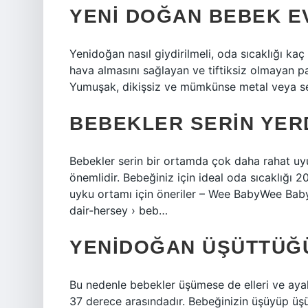
YENI DOĞAN BEBEK EV
Yenidoğan nasıl giydirilmeli, oda sıcaklığı kaç
hava almasını sağlayan ve tiftiksiz olmayan p
Yumuşak, dikişsiz ve mümkünse metal veya ser
BEBEKLER SERIN YER
Bebekler serin bir ortamda çok daha rahat uyu
önemlidir. Bebeğiniz için ideal oda sıcaklığı 20
uyku ortamı için öneriler – Wee BabyWee Ba
dair-hersey › beb…
YENIDOĞAN ÜŞÜTTÜĞÜ
Bu nedenle bebekler üşümese de elleri ve ayakla
37 derece arasındadır. Bebeğinizin üşüyüp üşüm