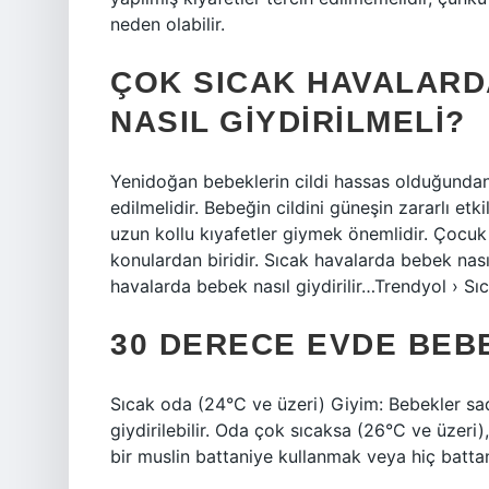
neden olabilir.
ÇOK SICAK HAVALARD
NASIL GIYDIRILMELI?
Yenidoğan bebeklerin cildi hassas olduğundan
edilmelidir. Bebeğin cildini güneşin zararlı e
uzun kollu kıyafetler giymek önemlidir. Çocuk
konulardan biridir. Sıcak havalarda bebek nası
havalarda bebek nasıl giydirilir…Trendyol › Sı
30 DERECE EVDE BEBE
Sıcak oda (24°C ve üzeri) Giyim: Bebekler sad
giydirilebilir. Oda çok sıcaksa (26°C ve üzeri),
bir muslin battaniye kullanmak veya hiç battan