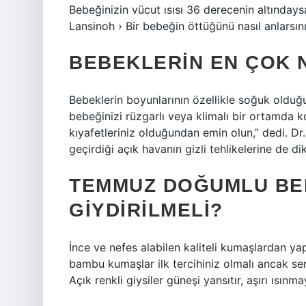
Bebeğinizin vücut ısısı 36 derecenin altınday
Lansinoh › Bir bebeğin öttüğünü nasıl anlarsını
BEBEKLERIN EN ÇOK 
Bebeklerin boyunlarının özellikle soğuk oldu
bebeğinizi rüzgarlı veya klimalı bir ortamda 
kıyafetleriniz olduğundan emin olun,” dedi. Dr
geçirdiği açık havanın gizli tehlikelerine de di
TEMMUZ DOĞUMLU BE
GIYDIRILMELI?
İnce ve nefes alabilen kaliteli kumaşlardan yap
bambu kumaşlar ilk tercihiniz olmalı ancak s
Açık renkli giysiler güneşi yansıtır, aşırı ısın