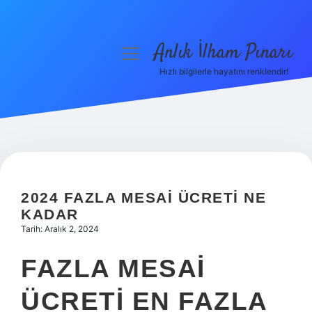
Anlık İlham Pınarı
menüyü
aç
Hızlı bilgilerle hayatını renklendir!
Anasayfa
Gizlilik Politikası
Yasal Uyarı
Hakkımızda
2024 FAZLA MESAI ÜCRETI NE
KADAR
Tarih: Aralık 2, 2024
FAZLA MESAI
ÜCRETI EN FAZLA