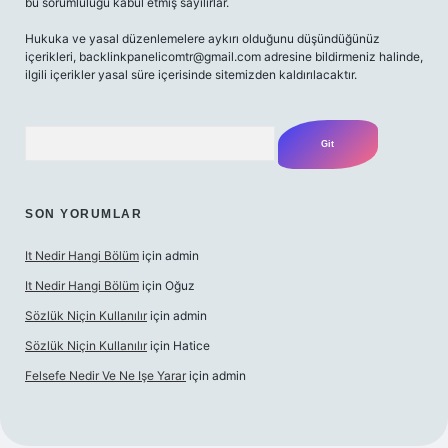
bu sorumluluğu kabul etmiş sayılırlar.
Hukuka ve yasal düzenlemelere aykırı olduğunu düşündüğünüz
içerikleri,
backlinkpanelicomtr@gmail.com
adresine bildirmeniz halinde,
ilgili içerikler yasal süre içerisinde sitemizden kaldırılacaktır.
Arama
SON YORUMLAR
It Nedir Hangi Bölüm
için
admin
It Nedir Hangi Bölüm
için
Oğuz
Sözlük Niçin Kullanılır
için
admin
Sözlük Niçin Kullanılır
için
Hatice
Felsefe Nedir Ve Ne Işe Yarar
için
admin