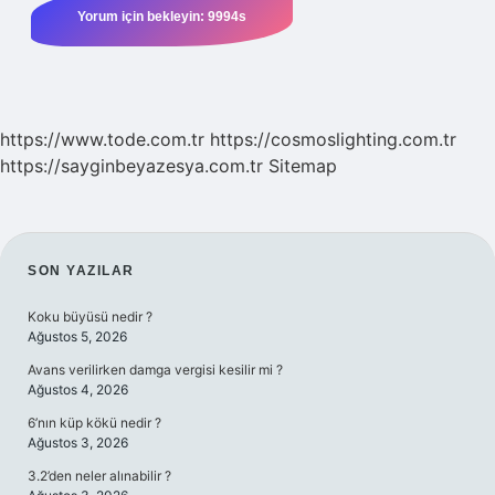
https://www.tode.com.tr
https://cosmoslighting.com.tr
https://sayginbeyazesya.com.tr
Sitemap
SIDEBAR
SON YAZILAR
Koku büyüsü nedir ?
Ağustos 5, 2026
Avans verilirken damga vergisi kesilir mi ?
Ağustos 4, 2026
6’nın küp kökü nedir ?
Ağustos 3, 2026
3.2’den neler alınabilir ?