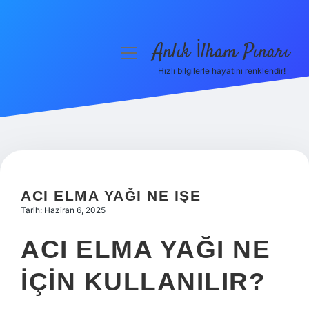
Anlık İlham Pınarı
menüyü
aç
Hızlı bilgilerle hayatını renklendir!
Anasayfa
Gizlilik Politikası
Yasal Uyarı
Hakkımızda
ACI ELMA YAĞI NE IŞE
Tarih: Haziran 6, 2025
ACI ELMA YAĞI NE
IÇIN KULLANILIR?