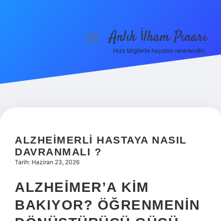
Anlık İlham Pınarı
menüyü
aç
Hızlı bilgilerle hayatını renklendir!
Anasayfa
Gizlilik Politikası
Yasal Uyarı
Hakkımızda
ALZHEIMERLI HASTAYA NASIL
DAVRANMALI ?
Tarih: Haziran 23, 2026
ALZHEIMER’A KIM
BAKIYOR? ÖĞRENMENIN