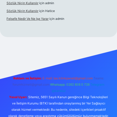
Sözlük Niçin Kullanılır
için
admin
Sözlük Niçin Kullanılır
için
Hatice
Felsefe Nedir Ve Ne Işe Yarar
için
admin
lipbet güncel
Reklam ve İletişim:
E-mail:
backlinkpaneli@gmail.com
Teams:
forumhizmeti@gmail.com
Whatsapp: 0262 606 0 726
Telegram:
@karabul
Yasal Uyarı:
Sitemiz, 5651 Sayılı Kanun gereğince Bilgi Teknolojileri
ve İletişim Kurumu (BTK) tarafından onaylanmış bir Yer Sağlayıcı
olarak hizmet vermektedir. Bu nedenle, sitedeki içerikleri proaktif
olarak denetleme veya araştırma yükümlülüğümüz bulunmamaktadır.