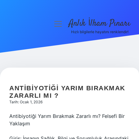
Anlık İlham Pınarı
menüyü
aç
Hızlı bilgilerle hayatını renklendir!
Anasayfa
Gizlilik Politikası
Yasal Uyarı
Hakkımızda
ANTIBIYOTIĞI YARIM BIRAKMAK
ZARARLI MI ?
Tarih: Ocak 1, 2026
Antibiyotiği Yarım Bırakmak Zararlı mı? Felsefi Bir
Yaklaşım
Giriş: İnsanın Sağlık, Bilgi ve Sorumluluk Arasındaki