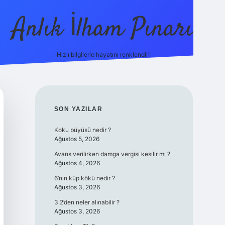
Anlık İlham Pınarı
Hızlı bilgilerle hayatını renklendir!
tulipbet günce
SIDEBAR
SON YAZILAR
Koku büyüsü nedir ?
Ağustos 5, 2026
Avans verilirken damga vergisi kesilir mi ?
Ağustos 4, 2026
6’nın küp kökü nedir ?
Ağustos 3, 2026
3.2’den neler alınabilir ?
Ağustos 3, 2026