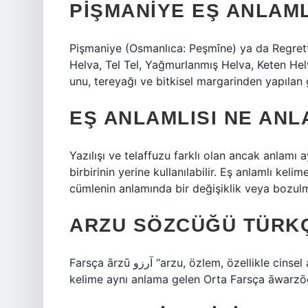
PIŞMANIYE EŞ ANLAML
Pişmaniye (Osmanlıca: Peşmîne) ya da Regretti
Helva, Tel Tel, Yağmurlanmış Helva, Keten Hel
unu, tereyağı ve bitkisel margarinden yapılan ge
EŞ ANLAMLISI NE ANL
Yazılışı ve telaffuzu farklı olan ancak anlamı a
birbirinin yerine kullanılabilir. Eş anlamlı keli
cümlenin anlamında bir değişiklik veya bozul
ARZU SÖZCÜĞÜ TÜRKÇ
Farsça ārzū آرزو “arzu, özlem, özellikle cinsel arzu” kelimesinden ödünç alınmış bir kelimedir. Bu
kelime aynı anlama gelen Orta Farsça āwarzōg