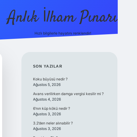
Anlık İlham Pınarı
Hızlı bilgilerle hayatını renklendir!
tulipbet güncel
SIDEBAR
SON YAZILAR
Koku büyüsü nedir ?
Ağustos 5, 2026
Avans verilirken damga vergisi kesilir mi ?
Ağustos 4, 2026
6’nın küp kökü nedir ?
Ağustos 3, 2026
3.2’den neler alınabilir ?
Ağustos 3, 2026