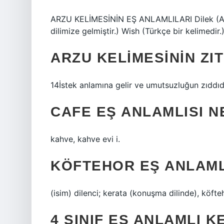
ARZU KELİMESİNİN EŞ ANLAMLILARI Dilek (Ara
dilimize gelmiştir.) Wish (Türkçe bir kelimedir
ARZU KELIMESININ ZI
14İstek anlamına gelir ve umutsuzluğun zıddıdı
CAFE EŞ ANLAMLISI N
kahve, kahve evi i.
KÖFTEHOR EŞ ANLAML
(isim) dilenci; kerata (konuşma dilinde), köfte
4 SINIF EŞ ANLAMLI 