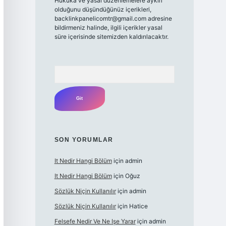
Hukuka ve yasal düzenlemelere aykırı
olduğunu düşündüğünüz içerikleri,
backlinkpanelicomtr@gmail.com
adresine
bildirmeniz halinde, ilgili içerikler yasal
süre içerisinde sitemizden kaldırılacaktır.
Arama
SON YORUMLAR
It Nedir Hangi Bölüm
için
admin
It Nedir Hangi Bölüm
için
Oğuz
Sözlük Niçin Kullanılır
için
admin
Sözlük Niçin Kullanılır
için
Hatice
Felsefe Nedir Ve Ne Işe Yarar
için
admin