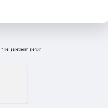
r
*
ile işaretlenmişlerdir