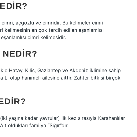
NEDIR?
 cimri, açgözlü ve cimridir. Bu kelimeler cimri
i kelimesinin en çok tercih edilen eşanlamlısı
eşanlamlısı cimri kelimesidir.
 NEDIR?
likle Hatay, Kilis, Gaziantep ve Akdeniz iklimine sahip
 L. olup hanımeli ailesine aittir. Zahter bitkisi birçok
EDIR?
(iki yaşına kadar yavrular) ilk kez sırasıyla Karahanlılar
it oldukları familya “Sığır”dır.