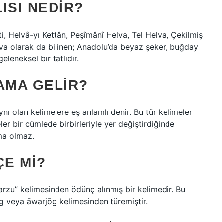
ISI NEDIR?
, Helvâ-yı Kettân, Peşîmânî Helva, Tel Helva, Çekilmiş
va olarak da bilinen; Anadolu’da beyaz şeker, buğday
leneksel bir tatlıdır.
AMA GELIR?
ynı olan kelimelere eş anlamlı denir. Bu tür kelimeler
meler bir cümlede birbirleriyle yer değiştirdiğinde
ma olmaz.
E MI?
 veya āwarjōg kelimesinden türemiştir.