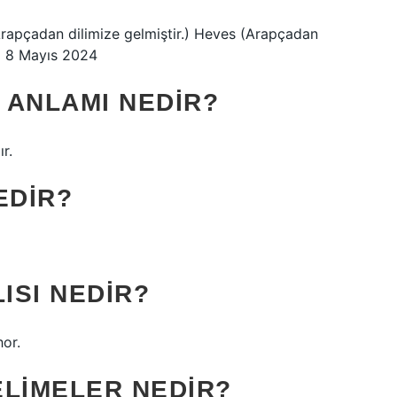
pçadan dilimize gelmiştir.) Heves (Arapçadan
.) 8 Mayıs 2024
T ANLAMI NEDIR?
r.
EDIR?
ISI NEDIR?
hor.
KELIMELER NEDIR?