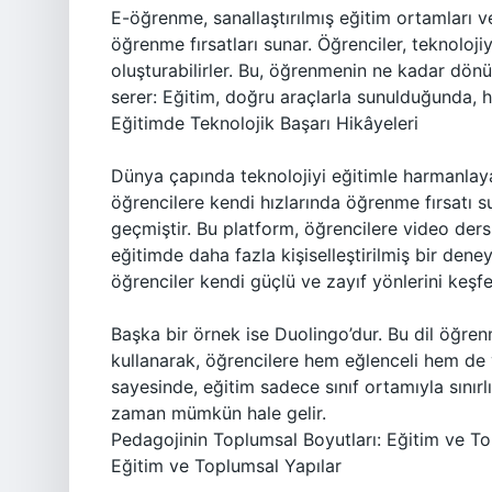
E-öğrenme, sanallaştırılmış eğitim ortamları v
öğrenme fırsatları sunar. Öğrenciler, teknoloj
oluşturabilirler. Bu, öğrenmenin ne kadar dö
serer: Eğitim, doğru araçlarla sunulduğunda, herk
Eğitimde Teknolojik Başarı Hikâyeleri
Dünya çapında teknolojiyi eğitimle harmanlay
öğrencilere kendi hızlarında öğrenme fırsatı s
geçmiştir. Bu platform, öğrencilere video ders
eğitimde daha fazla kişiselleştirilmiş bir den
öğrenciler kendi güçlü ve zayıf yönlerini keşf
Başka bir örnek ise Duolingo’dur. Bu dil öğre
kullanarak, öğrencilere hem eğlenceli hem de 
sayesinde, eğitim sadece sınıf ortamıyla sını
zaman mümkün hale gelir.
Pedagojinin Toplumsal Boyutları: Eğitim ve 
Eğitim ve Toplumsal Yapılar