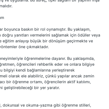
yış ve uygulama. Bu süreç, tıpkı sağlam bir yapının inşa
alıdır.
şım
ar boyunca baskın bir rol oynamıştır. Bu yaklaşım,
ın doğru yanıtları vermelerini sağlamak için ödüller veya
 eğitim anlayışı büyük bir dönüşüm geçirmekte ve
 yöntemler öne çıkmaktadır.
eneyimleriyle öğrenmelerine dayanır. Bu yaklaşımda,
. Öğretmen, öğrencileri rehberlik eder ve onlara bilgiye
bu bilgiyi kendi bağlamlarına yerleştirerek
emeli olarak ele alabiliriz, çünkü yapılar ancak zemin
cı bir öğrenme ortamı, öğrencilerin aktif katılımı,
 geliştirebileceği bir yer yaratır.
sel, dokunsal ve okuma-yazma gibi öğrenme stilleri,