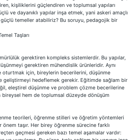
ren, kişiliklerini güçlendiren ve toplumsal yapıları
üçlü ve dayanıklı yapılar inşa etmek, yani askeri amaçlı
güçlü temeller atabiliriz? Bu soruyu, pedagojik bir
emel Taşları
ömürlülük gerektiren kompleks sistemlerdir. Bu yapılar,
düşünmeyi gerektiren mühendislik ürünleridir. Aynı
e oturtmak için, bireylerin becerilerini, düşünme
ine geliştirmeyi hedeflemek gerekir. Eğitimde sağlam bir
eğil, eleştirel düşünme ve problem çözme becerilerine
hem bireysel hem de toplumsal düzeyde dönüşüm
nme teorileri, öğrenme stilleri ve öğretim yöntemleri
bir önem taşır. Her birey öğrenme sürecine farklı
süreçten geçmesi gereken bazı temel aşamalar vardır: