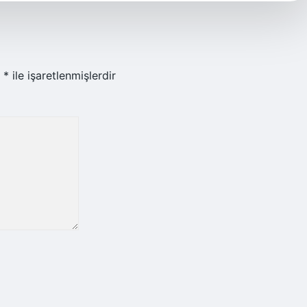
r
*
ile işaretlenmişlerdir