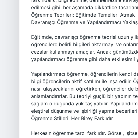
farkındalık, bilgi edinme, derinlemesine kavra
edilmesi gibi, her aşamada dikkatlice tasarlanm
Öğrenme Teorileri: Eğitimde Temelleri Atmak
Davranışçı Öğrenme ve Yapılandırmacı Yakla
Eğitimde, davranışçı öğrenme teorisi uzun yıll
öğrencilere belirli bilgileri aktarmayı ve onlar
cezalar kullanmayı amaçlar. Ancak günümüzde
yapılandırmacı öğrenme gibi daha etkileşimli
Yapılandırmacı öğrenme, öğrencilerin kendi d
bilgi öğrencilerin aktif katılımı ile inşa edilir
nasıl ulaşacaklarını öğretirken, öğrenciler de 
anlamlandırırlar. Bu teoriyi güçlü bir yapının t
sağlam olduğunda yük taşıyabilir. Yapılandırma
eleştirel düşünme ve işbirliği yapma becerilerini
Öğrenme Stilleri: Her Birey Farklıdır
Herkesin öğrenme tarzı farklıdır. Görsel, işit