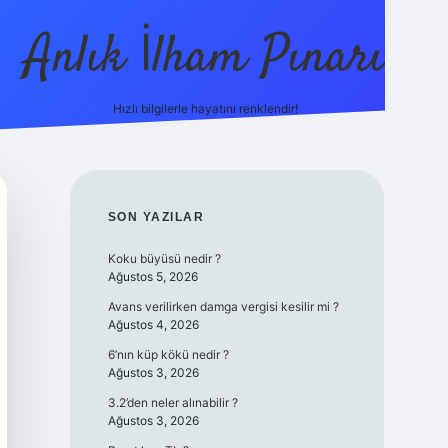
Anlık İlham Pınarı
Hızlı bilgilerle hayatını renklendir!
tulipbet güncel
SIDEBAR
SON YAZILAR
Koku büyüsü nedir ?
Ağustos 5, 2026
Avans verilirken damga vergisi kesilir mi ?
Ağustos 4, 2026
6’nın küp kökü nedir ?
Ağustos 3, 2026
3.2’den neler alınabilir ?
Ağustos 3, 2026