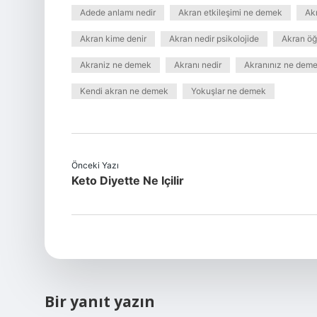
Adede anlamı nedir
Akran etkileşimi ne demek
Akr
Akran kime denir
Akran nedir psikolojide
Akran öğ
Akraniz ne demek
Akranı nedir
Akranınız ne dem
Kendi akran ne demek
Yokuşlar ne demek
Önceki Yazı
Keto Diyette Ne Içilir
Bir yanıt yazın