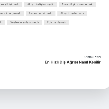
an etkisi nedir
Akran iletişimi nedir
Akran ilişkisi ne demek
renci ne demek
Akran tacizi nedir
Akrani neden olur
ek
Destekin anlamı nedir
Edir ne demek
Sonraki Yazı
En Hızlı Diş Ağrısı Nasıl Kesilir