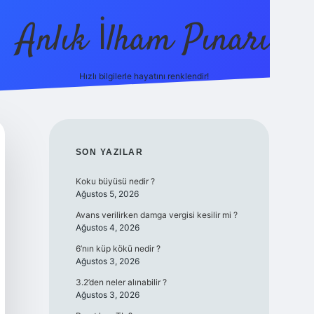
Anlık İlham Pınarı
Hızlı bilgilerle hayatını renklendir!
tulipbet günce
SIDEBAR
SON YAZILAR
Koku büyüsü nedir ?
Ağustos 5, 2026
Avans verilirken damga vergisi kesilir mi ?
Ağustos 4, 2026
6’nın küp kökü nedir ?
Ağustos 3, 2026
3.2’den neler alınabilir ?
Ağustos 3, 2026