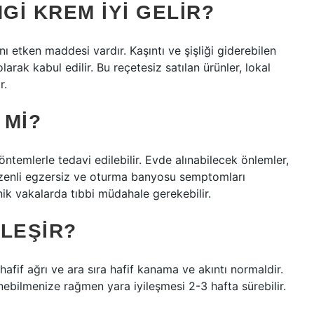
I KREM IYI GELIR?
nı etken maddesi vardır. Kaşıntı ve şişliği giderebilen
larak kabul edilir. Bu reçetesiz satılan ürünler, lokal
r.
 MI?
temlerle tedavi edilebilir. Evde alınabilecek önlemler,
düzenli egzersiz ve oturma banyosu semptomları
nik vakalarda tıbbi müdahale gerekebilir.
LEŞIR?
fif ağrı ve ara sıra hafif kanama ve akıntı normaldir.
ebilmenize rağmen yara iyileşmesi 2-3 hafta sürebilir.