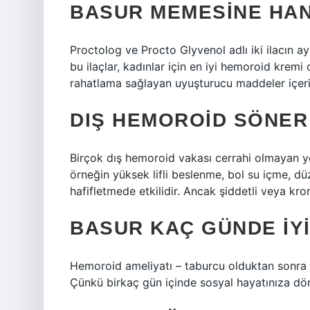
BASUR MEMESINE HANG
Proctolog ve Procto Glyvenol adlı iki ilacın ay
bu ilaçlar, kadınlar için en iyi hemoroid kremi o
rahatlama sağlayan uyuşturucu maddeler içeri
DIŞ HEMOROID SÖNER
Birçok dış hemoroid vakası cerrahi olmayan yön
örneğin yüksek lifli beslenme, bol su içme, 
hafifletmede etkilidir. Ancak şiddetli veya kro
BASUR KAÇ GÜNDE IYI
Hemoroid ameliyatı – taburcu olduktan sonra ha
Çünkü birkaç gün içinde sosyal hayatınıza dön