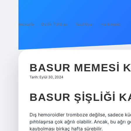
Anasayfa
Gizlilik Politikası
Yasal Uyarı
Hakkımızda
BASUR MEMESI K
Tarih: Eylül 30, 2024
BASUR ŞIŞLIĞI 
Dış hemoroidler tromboze değilse, sadece küç
pıhtılaşırsa çok ağrılı olabilir. Ancak, bu ağrı 
kaybolması birkaç hafta sürebilir.