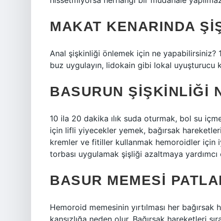
hissetmiyorsa herhangi bir müdahale yapılmaz. 
MAKAT KENARINDA ŞI
Anal şişkinliği önlemek için ne yapabilirsiniz
buz uygulayın, lidokain gibi lokal uyuşturucu k
BASURUN ŞIŞKINLIĞI 
10 ila 20 dakika ılık suda oturmak, bol su i
için lifli yiyecekler yemek, bağırsak hareketl
kremler ve fitiller kullanmak hemoroidler için
torbası uygulamak şişliği azaltmaya yardımcı o
BASUR MEMESI PATLA
Hemoroid memesinin yırtılması her bağırsak 
kansızlığa neden olur. Bağırsak hareketleri s