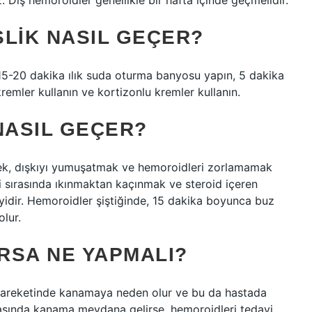
Dış hemoroidler genellikle bir hafta içinde geçmelidir.
ŞLIK NASIL GEÇER?
? 15-20 dakika ılık suda oturma banyosu yapın, 5 dakika
remler kullanın ve kortizonlu kremler kullanın.
NASIL GEÇER?
çmek, dışkıyı yumuşatmak ve hemoroidleri zorlamamak
eri sırasında ıkınmaktan kaçınmak ve steroid içeren
 iyidir. Hemoroidler şiştiğinde, 15 dakika boyunca buz
lur.
RSA NE YAPMALI?
hareketinde kanamaya neden olur ve bu da hastada
ırasında kanama meydana gelirse, hemoroidleri tedavi