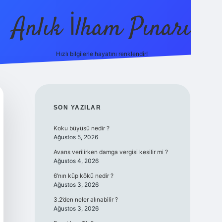
Anlık İlham Pınarı
Hızlı bilgilerle hayatını renklendir!
tulipbet güncel
SIDEBAR
SON YAZILAR
Koku büyüsü nedir ?
Ağustos 5, 2026
Avans verilirken damga vergisi kesilir mi ?
Ağustos 4, 2026
6’nın küp kökü nedir ?
Ağustos 3, 2026
3.2’den neler alınabilir ?
Ağustos 3, 2026