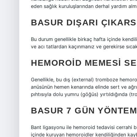
eden sağlık kuruluşlarından derhal yardım alm
BASUR DIŞARI ÇIKARS
Bu durum genellikle birkaç hafta içinde kendil
ve acı tatlardan kaçınmanız ve gerekirse sıca
HEMOROID MEMESI SE
Genellikle, bu dış (external) tromboze hemoroi
anüsünün hemen kenarında elinde sert ve ağrılı bi
pıhtısıyla dolu yumru (göğüs) yırtıldığında (
BASUR 7 GÜN YÖNTEM
Bant ligasyonu ile hemoroid tedavisi cerrahi b
içinde kuruyan hemoroidler kendiliğinden kay