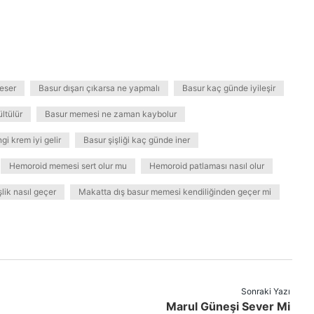
keser
Basur dışarı çıkarsa ne yapmalı
Basur kaç günde iyileşir
ltülür
Basur memesi ne zaman kaybolur
i krem iyi gelir
Basur şişliği kaç günde iner
Hemoroid memesi sert olur mu
Hemoroid patlaması nasıl olur
lik nasıl geçer
Makatta dış basur memesi kendiliğinden geçer mi
Sonraki Yazı
Marul Güneşi Sever Mi