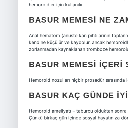
hemoroidler için kullanılır.
BASUR MEMESI NE Z
Anal hematom (anüste kan pıhtılarının toplanması
kendine küçülür ve kaybolur, ancak hemoroidl
zorlanmadan kaynaklanan tromboze hemoroidle
BASUR MEMESI IÇERI
Hemoroid nozulları hiçbir prosedür sırasında i
BASUR KAÇ GÜNDE IYI
Hemoroid ameliyatı – taburcu olduktan sonra ha
Çünkü birkaç gün içinde sosyal hayatınıza dön