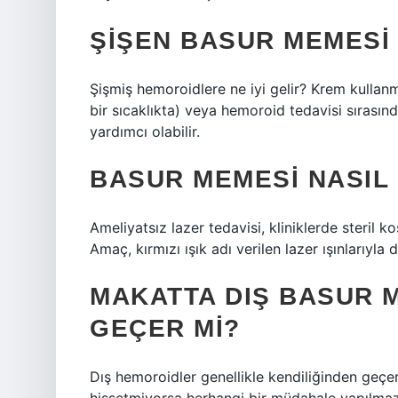
ŞIŞEN BASUR MEMESI 
Şişmiş hemoroidlere ne iyi gelir? Krem kulla
bir sıcaklıkta) veya hemoroid tedavisi sırası
yardımcı olabilir.
BASUR MEMESI NASIL
Ameliyatsız lazer tedavisi, kliniklerde steril ko
Amaç, kırmızı ışık adı verilen lazer ışınlarıyl
MAKATTA DIŞ BASUR 
GEÇER MI?
Dış hemoroidler genellikle kendiliğinden geçer.