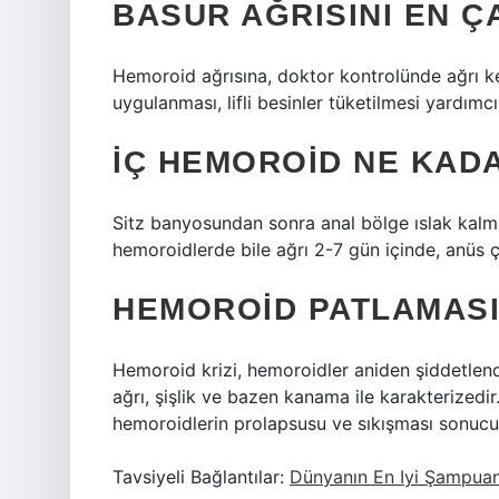
BASUR AĞRISINI EN 
Hemoroid ağrısına, doktor kontrolünde ağrı k
uygulanması, lifli besinler tüketilmesi yardımcı 
İÇ HEMOROID NE KAD
Sitz banyosundan sonra anal bölge ıslak kalmam
hemoroidlerde bile ağrı 2-7 gün içinde, anüs çe
HEMOROID PATLAMASI
Hemoroid krizi, hemoroidler aniden şiddetlendi
ağrı, şişlik ve bazen kanama ile karakterizedi
hemoroidlerin prolapsusu ve sıkışması sonucu 
Tavsiyeli Bağlantılar:
Dünyanın En Iyi Şampuan