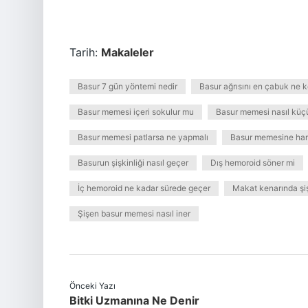
Tarih:
Makaleler
Basur 7 gün yöntemi nedir
Basur ağrısını en çabuk ne 
Basur memesi içeri sokulur mu
Basur memesi nasıl küçü
Basur memesi patlarsa ne yapmalı
Basur memesine hang
Basurun şişkinliği nasıl geçer
Dış hemoroid söner mi
İç hemoroid ne kadar sürede geçer
Makat kenarında şiş
Şişen basur memesi nasıl iner
Önceki Yazı
Bitki Uzmanına Ne Denir