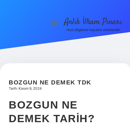
Anlık İlham Pınarı
menüyü
aç
Hızlı bilgilerle hayatını renklendir!
Anasayfa
Gizlilik Politikası
Yasal Uyarı
Hakkımızda
BOZGUN NE DEMEK TDK
Tarih: Kasım 9, 2024
BOZGUN NE
DEMEK TARIH?