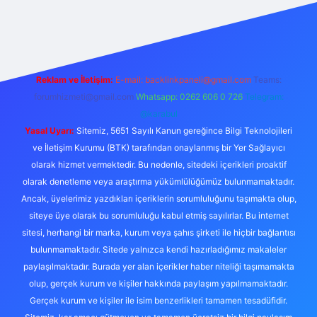
ncel
Reklam ve İletişim:
E-mail:
backlinkpaneli@gmail.com
Teams:
forumhizmeti@gmail.com
Whatsapp: 0262 606 0 726
Telegram:
@karabul
Yasal Uyarı:
Sitemiz, 5651 Sayılı Kanun gereğince Bilgi Teknolojileri
ve İletişim Kurumu (BTK) tarafından onaylanmış bir Yer Sağlayıcı
olarak hizmet vermektedir. Bu nedenle, sitedeki içerikleri proaktif
olarak denetleme veya araştırma yükümlülüğümüz bulunmamaktadır.
Ancak, üyelerimiz yazdıkları içeriklerin sorumluluğunu taşımakta olup,
siteye üye olarak bu sorumluluğu kabul etmiş sayılırlar. Bu internet
sitesi, herhangi bir marka, kurum veya şahıs şirketi ile hiçbir bağlantısı
bulunmamaktadır. Sitede yalnızca kendi hazırladığımız makaleler
paylaşılmaktadır. Burada yer alan içerikler haber niteliği taşımamakta
olup, gerçek kurum ve kişiler hakkında paylaşım yapılmamaktadır.
Gerçek kurum ve kişiler ile isim benzerlikleri tamamen tesadüfidir.