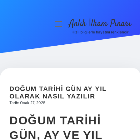
Anlık İlham Pınarı
menüyü
aç
Hızlı bilgilerle hayatını renklendir!
Anasayfa
Gizlilik Politikası
Yasal Uyarı
Hakkımızda
DOĞUM TARIHI GÜN AY YIL
OLARAK NASIL YAZILIR
Tarih: Ocak 27, 2025
DOĞUM TARIHI
GÜN, AY VE YIL