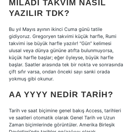
MILADI TAKVIM NASIL
YAZILIR TDK?
Bu yıl Mayıs ayının ikinci Cuma günü tatile
gidiyoruz. Gregoryen takvimi küçük harfle, Rumi
takvimi ise büyük harfle yazılır! “Gün” kelimesi
ulusal veya dünya gününe atıfta bulunmuyorsa,
küçük harfle başlar; eğer öyleyse, büyük harfle
başlar. Saatler arasında tek bir nokta ve sonrasında
çift sıfır varsa, ondan önceki sayı sanki orada
yokmuş gibi okunur.
AA YYYY NEDIR TARIH?
Tarih ve saat biçimine genel bakış Access, tarihleri ​​
ve saatleri otomatik olarak Genel Tarih ve Uzun
Zaman biçimlerinde görüntüler. Amerika Birleşik
Devletleri’nde tarihler gg/aa/yyy olarak