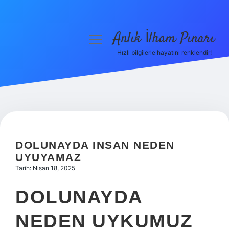
Anlık İlham Pınarı
menüyü
aç
Hızlı bilgilerle hayatını renklendir!
Anasayfa
Gizlilik Politikası
Yasal Uyarı
Hakkımızda
DOLUNAYDA INSAN NEDEN
UYUYAMAZ
Tarih: Nisan 18, 2025
DOLUNAYDA
NEDEN UYKUMUZ