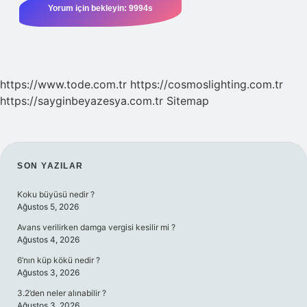
https://www.tode.com.tr
https://cosmoslighting.com.tr
https://sayginbeyazesya.com.tr
Sitemap
SIDEBAR
SON YAZILAR
Koku büyüsü nedir ?
Ağustos 5, 2026
Avans verilirken damga vergisi kesilir mi ?
Ağustos 4, 2026
6’nın küp kökü nedir ?
Ağustos 3, 2026
3.2’den neler alınabilir ?
Ağustos 3, 2026