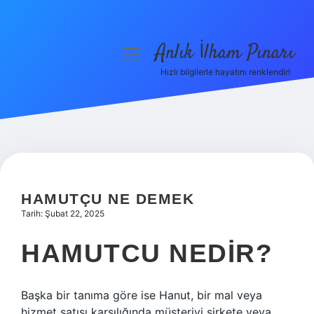
Anlık İlham Pınarı
menüyü
aç
Hızlı bilgilerle hayatını renklendir!
Anasayfa
Gizlilik Politikası
Yasal Uyarı
Hakkımızda
HAMUTÇU NE DEMEK
Tarih: Şubat 22, 2025
HAMUTCU NEDIR?
Başka bir tanıma göre ise Hanut, bir mal veya
hizmet satışı karşılığında müşteriyi şirkete veya