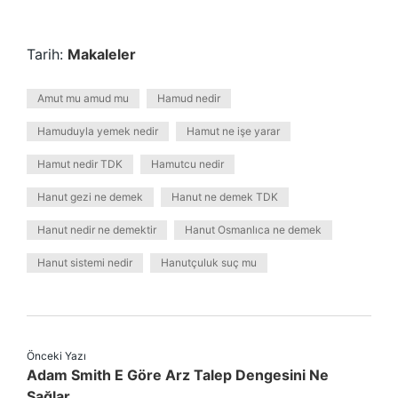
Tarih:
Makaleler
Amut mu amud mu
Hamud nedir
Hamuduyla yemek nedir
Hamut ne işe yarar
Hamut nedir TDK
Hamutcu nedir
Hanut gezi ne demek
Hanut ne demek TDK
Hanut nedir ne demektir
Hanut Osmanlıca ne demek
Hanut sistemi nedir
Hanutçuluk suç mu
Önceki Yazı
Adam Smith E Göre Arz Talep Dengesini Ne
Sağlar