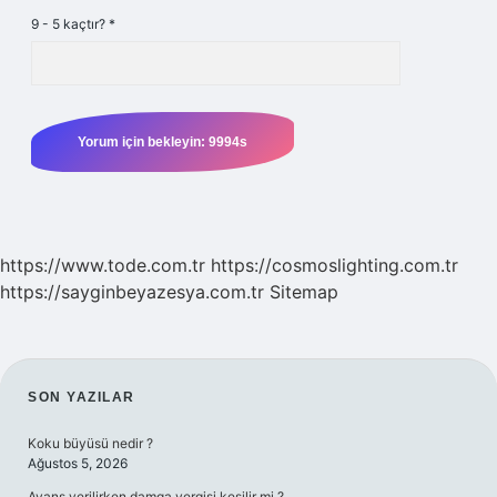
9 - 5 kaçtır?
*
https://www.tode.com.tr
https://cosmoslighting.com.tr
https://sayginbeyazesya.com.tr
Sitemap
SIDEBAR
SON YAZILAR
Koku büyüsü nedir ?
Ağustos 5, 2026
Avans verilirken damga vergisi kesilir mi ?