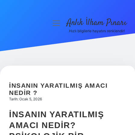
Anlık İlham Pınarı
menüyü
aç
Hızlı bilgilerle hayatını renklendir!
Anasayfa
Gizlilik Politikası
Yasal Uyarı
Hakkımızda
İNSANIN YARATILMIŞ AMACI
NEDIR ?
Tarih: Ocak 5, 2026
İNSANIN YARATILMIŞ
AMACI NEDIR?