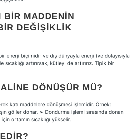
N BIR MADDENIN
BIR DEĞIŞIKLIK
bir enerji biçimidir ve dış dünyayla enerji (ve dolayısıyla
ıcaklığı artırırsak, kütleyi de artırırız. Tipik bir
HALINE DÖNÜŞÜR MÜ?
rek katı maddelere dönüşmesi işlemidir. Örnek:
ın göller donar. ➢ Dondurma işlemi sırasında donan
çin ortamın sıcaklığı yükselir.
NEDIR?