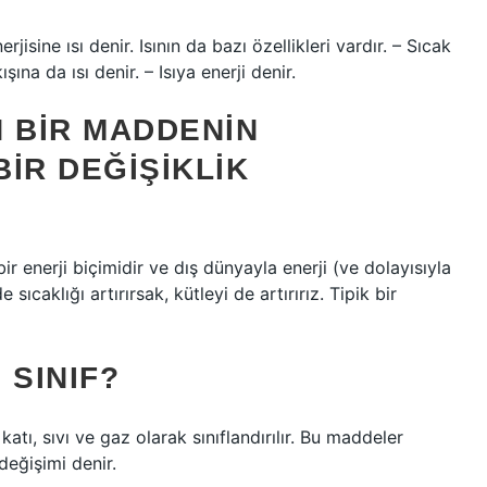
jisine ısı denir. Isının da bazı özellikleri vardır. – Sıcak
a da ısı denir. – Isıya enerji denir.
N BIR MADDENIN
BIR DEĞIŞIKLIK
bir enerji biçimidir ve dış dünyayla enerji (ve dolayısıyla
ıcaklığı artırırsak, kütleyi de artırırız. Tipik bir
 SINIF?
atı, sıvı ve gaz olarak sınıflandırılır. Bu maddeler
değişimi denir.