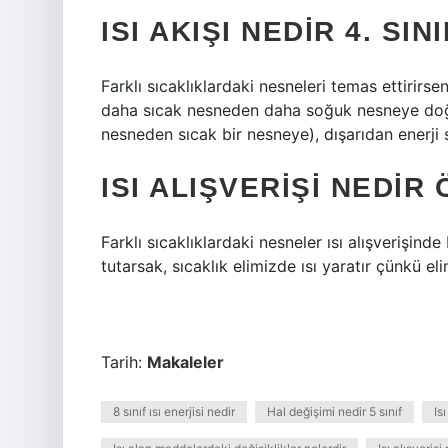
ISI AKIŞI NEDIR 4. SIN
Farklı sıcaklıklardaki nesneleri temas ettirirsen
daha sıcak nesneden daha soğuk nesneye doğru 
nesneden sıcak bir nesneye), dışarıdan enerji 
ISI ALIŞVERIŞI NEDIR
Farklı sıcaklıklardaki nesneler ısı alışverişind
tutarsak, sıcaklık elimizde ısı yaratır çünkü eli
Tarih:
Makaleler
8 sınıf ısı enerjisi nedir
Hal değişimi nedir 5 sınıf
Is