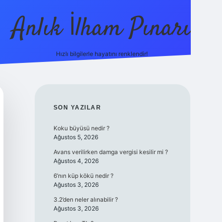
Anlık İlham Pınarı
Hızlı bilgilerle hayatını renklendir!
tulipbet günce
SIDEBAR
SON YAZILAR
Koku büyüsü nedir ?
Ağustos 5, 2026
Avans verilirken damga vergisi kesilir mi ?
Ağustos 4, 2026
6’nın küp kökü nedir ?
Ağustos 3, 2026
3.2’den neler alınabilir ?
Ağustos 3, 2026