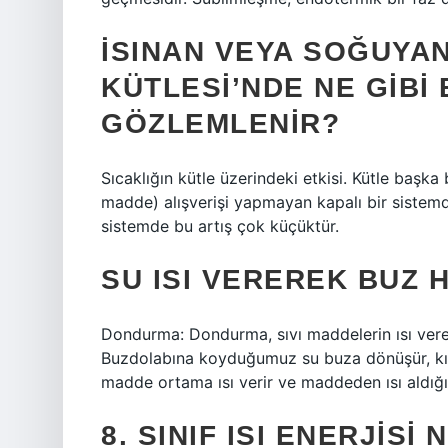
İSINAN VEYA SOĞUYA
KÜTLESI’NDE NE GIBI 
GÖZLEMLENIR?
Sıcaklığın kütle üzerindeki etkisi. Kütle başka 
madde) alışverişi yapmayan kapalı bir sistemde s
sistemde bu artış çok küçüktür.
SU ISI VEREREK BUZ 
Dondurma: Dondurma, sıvı maddelerin ısı vere
Buzdolabına koyduğumuz su buza dönüşür, kış
madde ortama ısı verir ve maddeden ısı aldığı i
8. SINIF ISI ENERJISI 