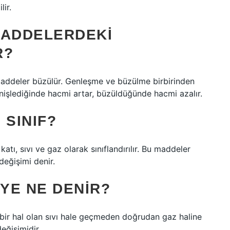
lir.
MADDELERDEKI
R?
 maddeler büzülür. Genleşme ve büzülme birbirinden
 genişlediğinde hacmi artar, büzüldüğünde hacmi azalır.
 SINIF?
atı, sıvı ve gaz olarak sınıflandırılır. Bu maddeler
değişimi denir.
YE NE DENIR?
a bir hal olan sıvı hale geçmeden doğrudan gaz haline
eğişimidir.