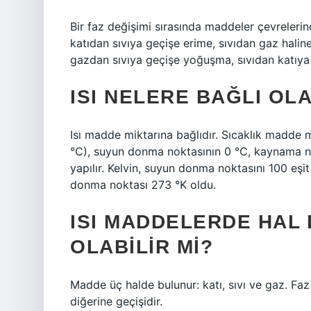
Bir faz değişimi sırasında maddeler çevrelerin
katıdan sıvıya geçişe erime, sıvıdan gaz halin
gazdan sıvıya geçişe yoğuşma, sıvıdan katıya
ISI NELERE BAĞLI OL
Isı madde miktarına bağlıdır. Sıcaklık madde 
°C), suyun donma noktasının 0 °C, kaynama no
yapılır. Kelvin, suyun donma noktasını 100 eş
donma noktası 273 °K oldu.
ISI MADDELERDE HAL 
OLABILIR MI?
Madde üç halde bulunur: katı, sıvı ve gaz. Faz 
diğerine geçişidir.