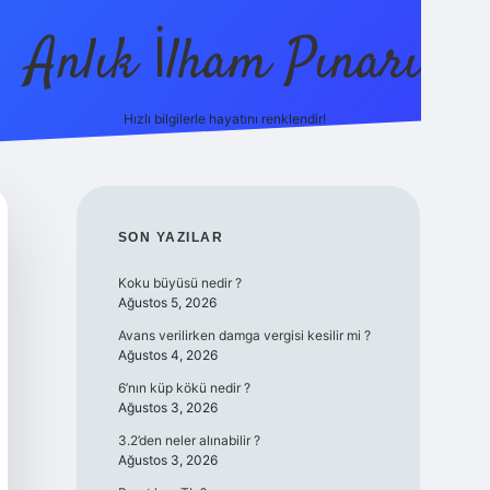
Anlık İlham Pınarı
Hızlı bilgilerle hayatını renklendir!
tulipbet güncel
SIDEBAR
SON YAZILAR
Koku büyüsü nedir ?
Ağustos 5, 2026
Avans verilirken damga vergisi kesilir mi ?
Ağustos 4, 2026
6’nın küp kökü nedir ?
Ağustos 3, 2026
3.2’den neler alınabilir ?
Ağustos 3, 2026