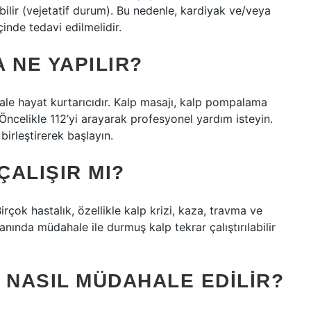
ilir (vejetatif durum). Bu nedenle, kardiyak ve/veya
nde tedavi edilmelidir.
 NE YAPILIR?
ale hayat kurtarıcıdır. Kalp masajı, kalp pompalama
. Öncelikle 112’yi arayarak profesyonel yardım isteyin.
irleştirerek başlayın.
ALIŞIR MI?
rçok hastalık, özellikle kalp krizi, kaza, travma ve
nında müdahale ile durmuş kalp tekrar çalıştırılabilir
 NASIL MÜDAHALE EDILIR?