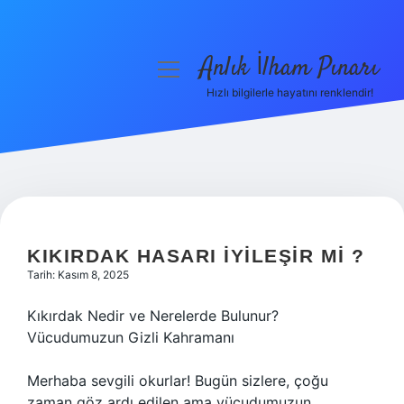
Anlık İlham Pınarı
menüyü
aç
Hızlı bilgilerle hayatını renklendir!
Anasayfa
Gizlilik Politikası
Yasal Uyarı
Hakkımızda
KIKIRDAK HASARI IYILEŞIR MI ?
Tarih: Kasım 8, 2025
Kıkırdak Nedir ve Nerelerde Bulunur?
Vücudumuzun Gizli Kahramanı
Merhaba sevgili okurlar! Bugün sizlere, çoğu
zaman göz ardı edilen ama vücudumuzun