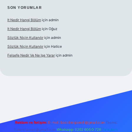
SON YORUMLAR
It Nedir Hangi Bölüm
için
admin
It Nedir Hangi Bölüm
için
Oğuz
Sözlük Niçin Kullanılır
için
admin
Sözlük Niçin Kullanılır
için
Hatice
Felsefe Nedir Ve Ne Işe Yarar
için
admin
 güncel
Reklam ve İletişim:
E-mail:
backlinkpaneli@gmail.com
Teams:
forumhizmeti@gmail.com
Whatsapp: 0262 606 0 726
Telegram: