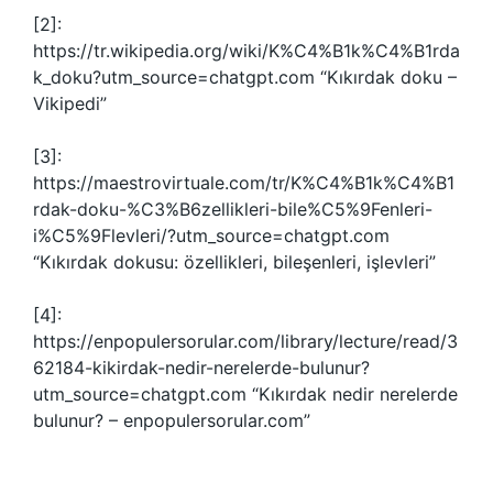
[2]:
https://tr.wikipedia.org/wiki/K%C4%B1k%C4%B1rda
k_doku?utm_source=chatgpt.com “Kıkırdak doku –
Vikipedi”
[3]:
https://maestrovirtuale.com/tr/K%C4%B1k%C4%B1
rdak-doku-%C3%B6zellikleri-bile%C5%9Fenleri-
i%C5%9Flevleri/?utm_source=chatgpt.com
“Kıkırdak dokusu: özellikleri, bileşenleri, işlevleri”
[4]:
https://enpopulersorular.com/library/lecture/read/3
62184-kikirdak-nedir-nerelerde-bulunur?
utm_source=chatgpt.com “Kıkırdak nedir nerelerde
bulunur? – enpopulersorular.com”