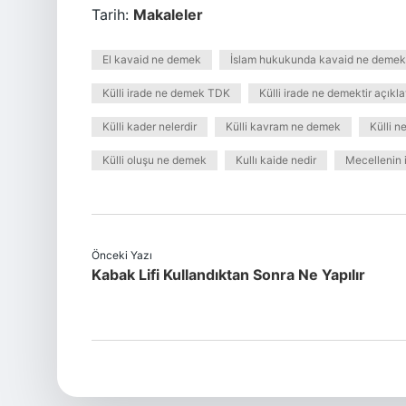
Tarih:
Makaleler
El kavaid ne demek
İslam hukukunda kavaid ne demek
Külli irade ne demek TDK
Külli irade ne demektir açıkla
Külli kader nelerdir
Külli kavram ne demek
Külli n
Külli oluşu ne demek
Kullı kaide nedir
Mecellenin 
Önceki Yazı
Kabak Lifi Kullandıktan Sonra Ne Yapılır