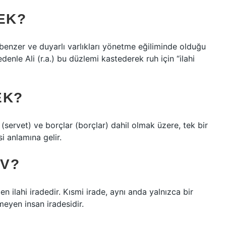
EK?
nzer ve duyarlı varlıkları yönetme eğiliminde olduğu
edenle Ali (r.a.) bu düzlemi kastederek ruh için “ilahi
EK?
ı (servet) ve borçlar (borçlar) dahil olmak üzere, tek bir
i anlamına gelir.
DV?
len ilahi iradedir. Kısmi irade, aynı anda yalnızca bir
meyen insan iradesidir.