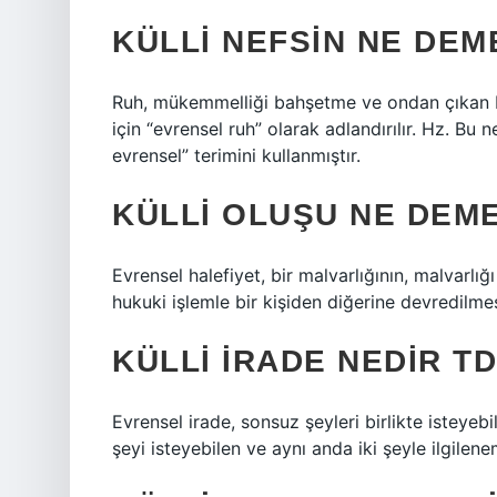
KÜLLI NEFSIN NE DEM
Ruh, mükemmelliği bahşetme ve ondan çıkan be
için “evrensel ruh” olarak adlandırılır. Hz. Bu n
evrensel” terimini kullanmıştır.
KÜLLI OLUŞU NE DEM
Evrensel halefiyet, bir malvarlığının, malvarlığ
hukuki işlemle bir kişiden diğerine devredilmes
KÜLLI IRADE NEDIR T
Evrensel irade, sonsuz şeyleri birlikte isteyebi
şeyi isteyebilen ve aynı anda iki şeyle ilgilene