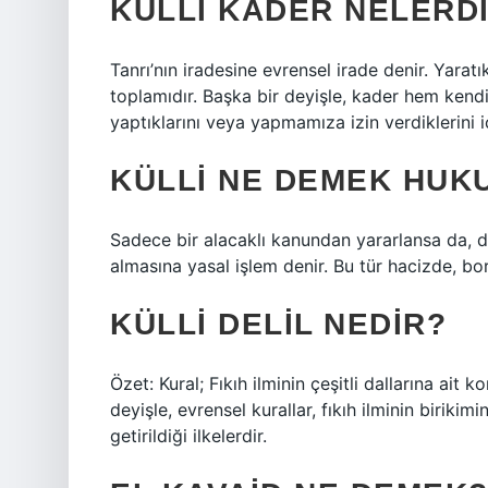
KÜLLI KADER NELERD
Tanrı’nın iradesine evrensel irade denir. Yaratık
toplamıdır. Başka bir deyişle, kader hem kendi
yaptıklarını veya yapmamıza izin verdiklerini iç
KÜLLI NE DEMEK HUK
Sadece bir alacaklı kanundan yararlansa da, d
almasına yasal işlem denir. Bu tür hacizde, bor
KÜLLI DELIL NEDIR?
Özet: Kural; Fıkıh ilminin çeşitli dallarına ait
deyişle, evrensel kurallar, fıkıh ilminin birikimi
getirildiği ilkelerdir.