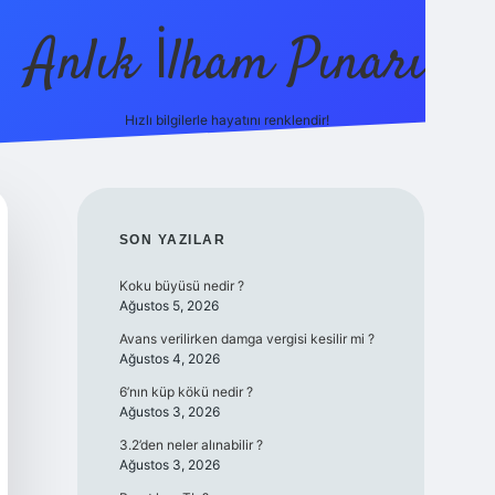
Anlık İlham Pınarı
Hızlı bilgilerle hayatını renklendir!
SIDEBAR
SON YAZILAR
Koku büyüsü nedir ?
Ağustos 5, 2026
Avans verilirken damga vergisi kesilir mi ?
Ağustos 4, 2026
6’nın küp kökü nedir ?
Ağustos 3, 2026
3.2’den neler alınabilir ?
Ağustos 3, 2026