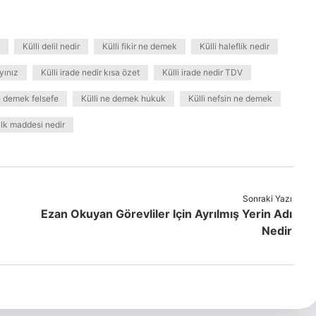
Külli delil nedir
Külli fikir ne demek
Külli haleflik nedir
yınız
Külli irade nedir kısa özet
Külli irade nedir TDV
e demek felsefe
Külli ne demek hukuk
Külli nefsin ne demek
ilk maddesi nedir
Sonraki Yazı
Ezan Okuyan Görevliler Için Ayrılmış Yerin Adı
Nedir