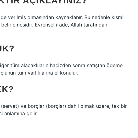
KTIR AÇIKLAYINIZ?
rade verilmiş olmasından kaynaklanır. Bu nedenle kısmi
 belirlemesidir. Evrensel irade, Allah tarafından
UK?
iğer tüm alacaklıların hacizden sonra satıştan ödeme
çlunun tüm varlıklarına el konulur.
EK?
ı (servet) ve borçlar (borçlar) dahil olmak üzere, tek bir
i anlamına gelir.