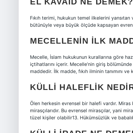
EL KAVAID NE DEMEK
Fıkıh terimi, hukukun temel ilkelerini yansıtan ve
bütünüyle veya büyük ölçüde kapsayan evrens
MECELLENIN ILK MADD
Mecelle, İslam hukukunun kurallarına göre haz
içtihatlarını içerir. Mecelle’nin giriş bölümünd
maddedir. İlk madde, fıkıh ilminin tanımını ve 
KÜLLI HALEFLIK NEDI
Ölen herkesin evrensel bir halefi vardır. Miras
mirasçılarıdır. Bu evrensel mirasçılar, yani mi
tüzel kişiler olabilir13. Hükümsüzlük ve babalık 