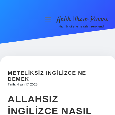
Anlık İlham Pınarı
menüyü
aç
Hızlı bilgilerle hayatını renklendir!
Anasayfa
Gizlilik Politikası
Yasal Uyarı
Hakkımızda
METELIKSIZ INGILIZCE NE
DEMEK
Tarih: Nisan 17, 2025
ALLAHSIZ
INGILIZCE NASIL