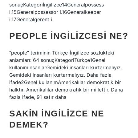
sonuçKategoriİngilizce14Generalpossess
i.15Generalpossessor i.16Generalkeeper
i.17Generalgerent i.
PEOPLE INGILIZCESI NE?
“people” teriminin Türkçe-İngilizce sözlükteki
anlamları: 64 sonuçKategoriTürkçe1Genel
kullanımİnsanlarGemideki insanları kurtarmalıyız.
Gemideki insanları kurtarmalıyız. Daha fazla
ifade2Genel kullanımAmerikalılar demokratik bir
halktır. Amerikalılar demokratik bir millettir. Daha
fazla ifade, 91 satır daha
SAKIN INGILIZCE NE
DEMEK?