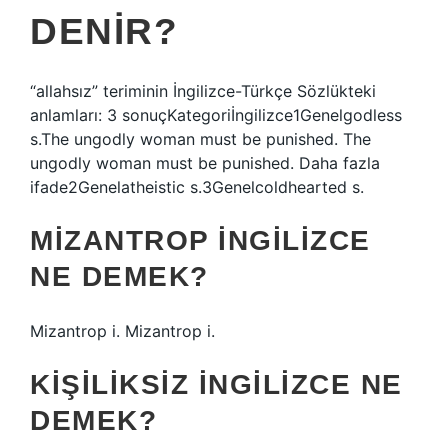
DENIR?
“allahsız” teriminin İngilizce-Türkçe Sözlükteki
anlamları: 3 sonuçKategoriİngilizce1Genelgodless
s.The ungodly woman must be punished. The
ungodly woman must be punished. Daha fazla
ifade2Genelatheistic s.3Genelcoldhearted s.
MIZANTROP INGILIZCE
NE DEMEK?
Mizantrop i. Mizantrop i.
KIŞILIKSIZ INGILIZCE NE
DEMEK?