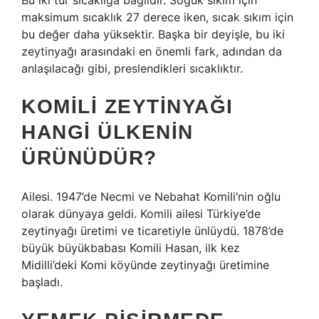
Bu iki tür sıcaklığa bağlıdır. Soğuk sıkım için
maksimum sıcaklık 27 derece iken, sıcak sıkım için
bu değer daha yüksektir. Başka bir deyişle, bu iki
zeytinyağı arasındaki en önemli fark, adından da
anlaşılacağı gibi, preslendikleri sıcaklıktır.
KOMILI ZEYTINYAĞI
HANGI ÜLKENIN
ÜRÜNÜDÜR?
Ailesi. 1947’de Necmi ve Nebahat Komili’nin oğlu
olarak dünyaya geldi. Komili ailesi Türkiye’de
zeytinyağı üretimi ve ticaretiyle ünlüydü. 1878’de
büyük büyükbabası Komili Hasan, ilk kez
Midilli’deki Komi köyünde zeytinyağı üretimine
başladı.