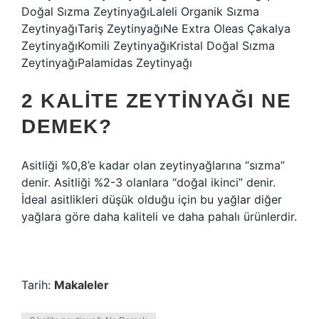
Doğal Sızma ZeytinyağıLaleli Organik Sızma
ZeytinyağıTariş ZeytinyağıNe Extra Oleas Çakalya
ZeytinyağıKomili ZeytinyağıKristal Doğal Sızma
ZeytinyağıPalamidas Zeytinyağı
2 KALITE ZEYTINYAĞI NE
DEMEK?
Asitliği %0,8’e kadar olan zeytinyağlarına “sızma”
denir. Asitliği %2-3 olanlara “doğal ikinci” denir.
İdeal asitlikleri düşük olduğu için bu yağlar diğer
yağlara göre daha kaliteli ve daha pahalı ürünlerdir.
Tarih:
Makaleler