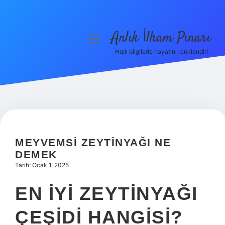
Anlık İlham Pınarı
menüyü
aç
Hızlı bilgilerle hayatını renklendir!
Anasayfa
Gizlilik Politikası
Yasal Uyarı
Hakkımızda
MEYVEMSI ZEYTINYAĞI NE
DEMEK
Tarih: Ocak 1, 2025
EN IYI ZEYTINYAĞI
ÇEŞIDI HANGISI?