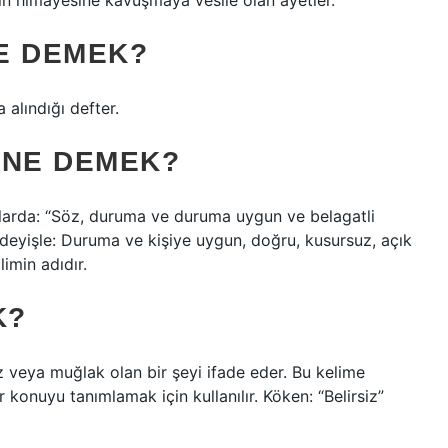
n himayesine kavuşmaya vesile olan âyetler.
E DEMEK?
a alındığı defter.
 NE DEMEK?
klarda: “Söz, duruma ve duruma uygun ve belagatli
 deyişle: Duruma ve kişiye uygun, doğru, kusursuz, açık
limin adıdır.
K?
iz veya muğlak olan bir şeyi ifade eder. Bu kelime
r konuyu tanımlamak için kullanılır. Köken: “Belirsiz”