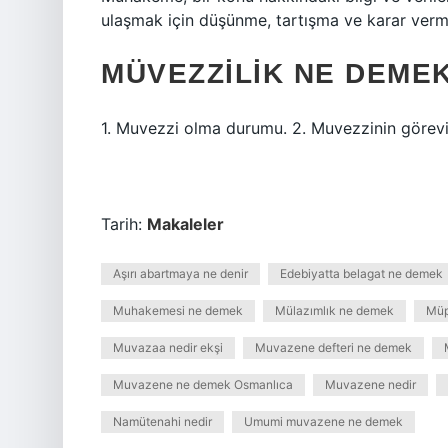
ulaşmak için düşünme, tartışma ve karar verme
MÜVEZZILIK NE DEME
1. Muvezzi olma durumu. 2. Muvezzinin görev
Tarih:
Makaleler
Aşırı abartmaya ne denir
Edebiyatta belagat ne demek
Muhakemesi ne demek
Mülazımlık ne demek
Müp
Muvazaa nedir ekşi
Muvazene defteri ne demek
Muvazene ne demek Osmanlıca
Muvazene nedir
Namütenahi nedir
Umumi muvazene ne demek