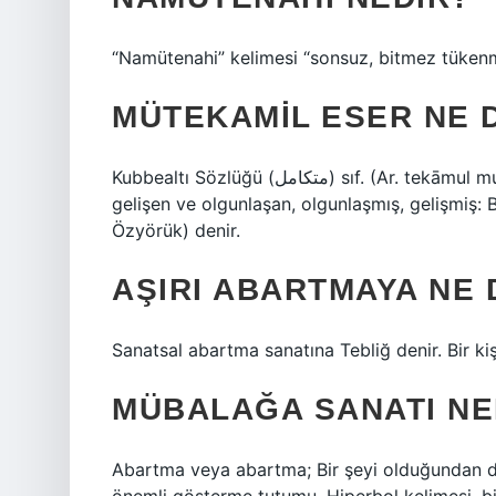
“Namütenahi” kelimesi “sonsuz, bitmez tüken
MÜTEKAMIL ESER NE 
Kubbealtı Sözlüğü (ﻣﺘﻜﺎﻣﻞ) sıf. (Ar. tekāmul mutekāmil, “gelişmek, olgunlaşmak” kökünden) Gelişen,
gelişen ve olgunlaşan, olgunlaşmış, gelişmiş: 
Özyörük) denir.
AŞIRI ABARTMAYA NE 
Sanatsal abartma sanatına Tebliğ denir. Bir kiş
MÜBALAĞA SANATI NE
Abartma veya abartma; Bir şeyi olduğundan d