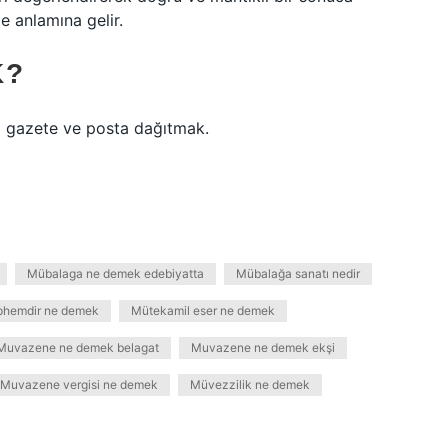
 anlamına gelir.
K?
i gazete ve posta dağıtmak.
Mübalaga ne demek edebiyatta
Mübalağa sanatı nedir
hemdir ne demek
Mütekamil eser ne demek
Muvazene ne demek belagat
Muvazene ne demek ekşi
Muvazene vergisi ne demek
Müvezzilik ne demek