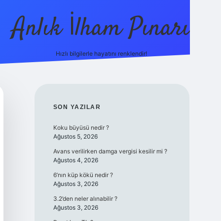
Anlık İlham Pınarı
Hızlı bilgilerle hayatını renklendir!
tulipbet güncel
SIDEBAR
SON YAZILAR
Koku büyüsü nedir ?
Ağustos 5, 2026
Avans verilirken damga vergisi kesilir mi ?
Ağustos 4, 2026
6’nın küp kökü nedir ?
Ağustos 3, 2026
3.2’den neler alınabilir ?
Ağustos 3, 2026