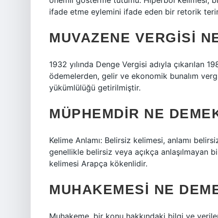
önemli gösterme tutumu. Hiperbol kelimesi, bi
ifade etme eylemini ifade eden bir retorik terim
MUVAZENE VERGISI N
1932 yılında Denge Vergisi adıyla çıkarılan 198
ödemelerden, gelir ve ekonomik bunalım vergi
yükümlülüğü getirilmiştir.
MÜPHEMDIR NE DEME
Kelime Anlamı: Belirsiz kelimesi, anlamı belirs
genellikle belirsiz veya açıkça anlaşılmayan bi
kelimesi Arapça kökenlidir.
MUHAKEMESI NE DEM
Muhakeme, bir konu hakkındaki bilgi ve verile