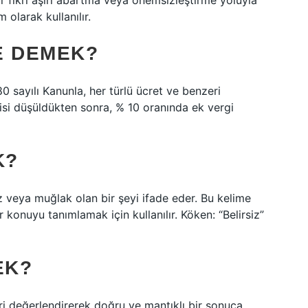
r fikri aşırı abartma veya önemsizleştirme yoluyla
 olarak kullanılır.
E DEMEK?
0 sayılı Kanunla, her türlü ücret ve benzeri
si düşüldükten sonra, % 10 oranında ek vergi
K?
iz veya muğlak olan bir şeyi ifade eder. Bu kelime
r konuyu tanımlamak için kullanılır. Köken: “Belirsiz”
EK?
ri değerlendirerek doğru ve mantıklı bir sonuca