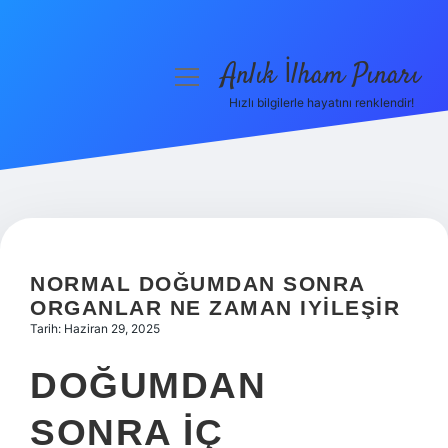
Anlık İlham Pınarı
menüyü
aç
Hızlı bilgilerle hayatını renklendir!
Anasayfa
Gizlilik Politikası
Yasal Uyarı
Hakkımızda
NORMAL DOĞUMDAN SONRA
ORGANLAR NE ZAMAN IYILEŞIR
Tarih: Haziran 29, 2025
DOĞUMDAN
SONRA IÇ