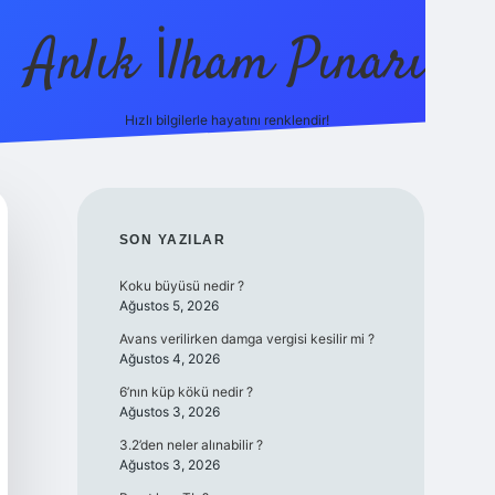
Anlık İlham Pınarı
Hızlı bilgilerle hayatını renklendir!
tulipbet güncel
SIDEBAR
SON YAZILAR
Koku büyüsü nedir ?
Ağustos 5, 2026
Avans verilirken damga vergisi kesilir mi ?
Ağustos 4, 2026
6’nın küp kökü nedir ?
Ağustos 3, 2026
3.2’den neler alınabilir ?
Ağustos 3, 2026