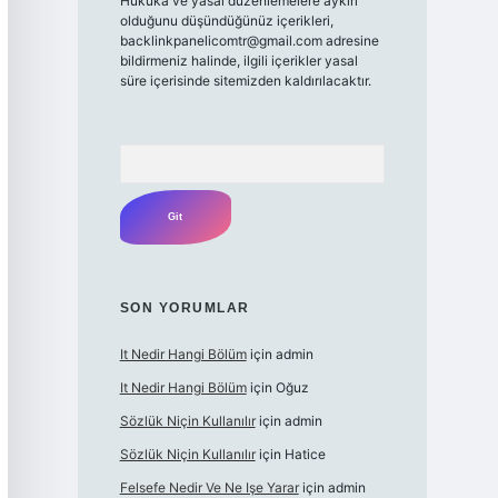
Hukuka ve yasal düzenlemelere aykırı
olduğunu düşündüğünüz içerikleri,
backlinkpanelicomtr@gmail.com
adresine
bildirmeniz halinde, ilgili içerikler yasal
süre içerisinde sitemizden kaldırılacaktır.
Arama
SON YORUMLAR
It Nedir Hangi Bölüm
için
admin
It Nedir Hangi Bölüm
için
Oğuz
Sözlük Niçin Kullanılır
için
admin
Sözlük Niçin Kullanılır
için
Hatice
Felsefe Nedir Ve Ne Işe Yarar
için
admin