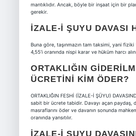
mantıklıdır. Ancak, böyle bir inşaat için bir p
gerekir.
İZALE-I ŞUYU DAVASI 
Buna göre, taşınmazın tam taksimi, yani fiziki
4,55’i oranında nispi karar ve hüküm harcı alını
ORTAKLIĞIN GIDERILM
ÜCRETINI KIM ÖDER?
ORTAKLIĞIN FESHİ (İZALE-İ ŞÜYU) DAVASINDA
sabit bir ücrete tabidir. Davayı açan paydaş
masraflarını öder ve davanın sonunda mahkeme 
oranında yansıtılır.
İZALE-I ŞUYU DAVASI