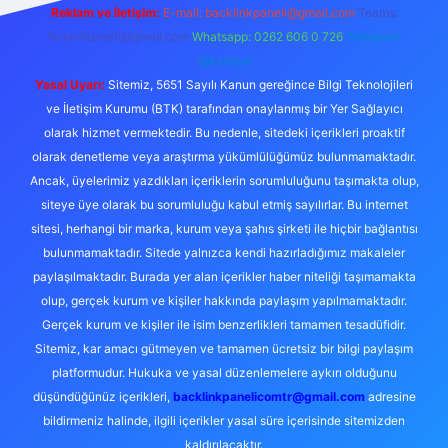
Reklam ve İletişim:
E-mail:
backlinkpaneli@gmail.com
Teams:
forumhizmeti@gmail.com
Whatsapp: 0262 606 0 726
Telegram:
@karabul
Yasal Uyarı:
Sitemiz, 5651 Sayılı Kanun gereğince Bilgi Teknolojileri
ve İletişim Kurumu (BTK) tarafından onaylanmış bir Yer Sağlayıcı
olarak hizmet vermektedir. Bu nedenle, sitedeki içerikleri proaktif
olarak denetleme veya araştırma yükümlülüğümüz bulunmamaktadır.
Ancak, üyelerimiz yazdıkları içeriklerin sorumluluğunu taşımakta olup,
siteye üye olarak bu sorumluluğu kabul etmiş sayılırlar. Bu internet
sitesi, herhangi bir marka, kurum veya şahıs şirketi ile hiçbir bağlantısı
bulunmamaktadır. Sitede yalnızca kendi hazırladığımız makaleler
paylaşılmaktadır. Burada yer alan içerikler haber niteliği taşımamakta
olup, gerçek kurum ve kişiler hakkında paylaşım yapılmamaktadır.
Gerçek kurum ve kişiler ile isim benzerlikleri tamamen tesadüfidir.
Sitemiz, kar amacı gütmeyen ve tamamen ücretsiz bir bilgi paylaşım
platformudur. Hukuka ve yasal düzenlemelere aykırı olduğunu
düşündüğünüz içerikleri,
backlinkpanelicomtr@gmail.com
adresine
bildirmeniz halinde, ilgili içerikler yasal süre içerisinde sitemizden
kaldırılacaktır.