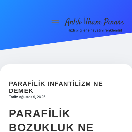
Anlık İlham Pınarı
menüyü
aç
Hızlı bilgilerle hayatını renklendir!
Anasayfa
Gizlilik Politikası
Yasal Uyarı
Hakkımızda
PARAFILIK INFANTILIZM NE
DEMEK
Tarih: Ağustos 9, 2025
PARAFILIK
BOZUKLUK NE