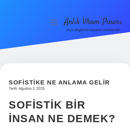
Anlık İlham Pınarı
menüyü
aç
Hızlı bilgilerle hayatını renklendir!
Anasayfa
Gizlilik Politikası
Yasal Uyarı
Hakkımızda
SOFISTIKE NE ANLAMA GELIR
Tarih: Ağustos 2, 2025
SOFISTIK BIR
INSAN NE DEMEK?