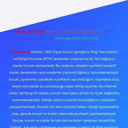
cel
Reklam ve İletişim:
E-mail:
backlinkpaneli@gmail.com
Teams:
forumhizmeti@gmail.com
Whatsapp: 0262 606 0 726
Telegram:
@karabul
Yasal Uyarı:
Sitemiz, 5651 Sayılı Kanun gereğince Bilgi Teknolojileri
ve İletişim Kurumu (BTK) tarafından onaylanmış bir Yer Sağlayıcı
olarak hizmet vermektedir. Bu nedenle, sitedeki içerikleri proaktif
olarak denetleme veya araştırma yükümlülüğümüz bulunmamaktadır.
Ancak, üyelerimiz yazdıkları içeriklerin sorumluluğunu taşımakta olup,
siteye üye olarak bu sorumluluğu kabul etmiş sayılırlar. Bu internet
sitesi, herhangi bir marka, kurum veya şahıs şirketi ile hiçbir bağlantısı
bulunmamaktadır. Sitede yalnızca kendi hazırladığımız makaleler
paylaşılmaktadır. Burada yer alan içerikler haber niteliği taşımamakta
olup, gerçek kurum ve kişiler hakkında paylaşım yapılmamaktadır.
Gerçek kurum ve kişiler ile isim benzerlikleri tamamen tesadüfidir.
Sitemiz, kar amacı gütmeyen ve tamamen ücretsiz bir bilgi paylaşım