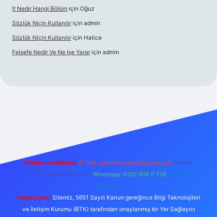
It Nedir Hangi Bölüm
için
Oğuz
Sözlük Niçin Kullanılır
için
admin
Sözlük Niçin Kullanılır
için
Hatice
Felsefe Nedir Ve Ne Işe Yarar
için
admin
tulipbet güncel
Reklam ve İletişim:
E-mail:
backlinkpaneli@gmail.com
Teams:
forumhizmeti@gmail.com
Whatsapp: 0262 606 0 726
Telegram:
@karabul
Yasal Uyarı:
Sitemiz, 5651 Sayılı Kanun gereğince Bilgi Teknolojileri
ve İletişim Kurumu (BTK) tarafından onaylanmış bir Yer Sağlayıcı