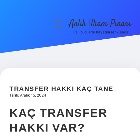
Anlık İlham Pınarı
menüyü
aç
Hızlı bilgilerle hayatını renklendir!
Anasayfa
Gizlilik Politikası
Yasal Uyarı
Hakkımızda
TRANSFER HAKKI KAÇ TANE
Tarih: Aralık 15, 2024
KAÇ TRANSFER
HAKKI VAR?