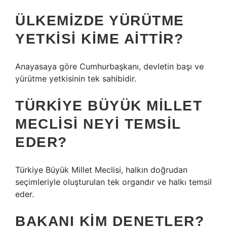
ÜLKEMIZDE YÜRÜTME
YETKISI KIME AITTIR?
Anayasaya göre Cumhurbaşkanı, devletin başı ve
yürütme yetkisinin tek sahibidir.
TÜRKIYE BÜYÜK MILLET
MECLISI NEYI TEMSIL
EDER?
Türkiye Büyük Millet Meclisi, halkın doğrudan
seçimleriyle oluşturulan tek organdır ve halkı temsil
eder.
BAKANI KIM DENETLER?