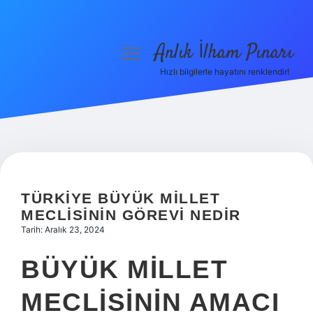
Anlık İlham Pınarı
menüyü
aç
Hızlı bilgilerle hayatını renklendir!
Anasayfa
Gizlilik Politikası
Yasal Uyarı
Hakkımızda
TÜRKIYE BÜYÜK MILLET
MECLISININ GÖREVI NEDIR
Tarih: Aralık 23, 2024
BÜYÜK MILLET
MECLISININ AMACI