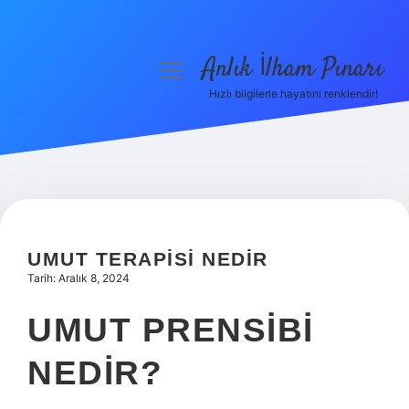
Anlık İlham Pınarı
menüyü
aç
Hızlı bilgilerle hayatını renklendir!
Anasayfa
Gizlilik Politikası
Yasal Uyarı
Hakkımızda
UMUT TERAPISI NEDIR
Tarih: Aralık 8, 2024
UMUT PRENSIBI
NEDIR?