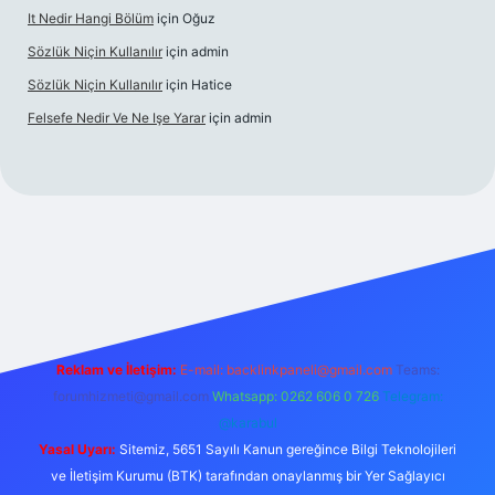
It Nedir Hangi Bölüm
için
Oğuz
Sözlük Niçin Kullanılır
için
admin
Sözlük Niçin Kullanılır
için
Hatice
Felsefe Nedir Ve Ne Işe Yarar
için
admin
el
Reklam ve İletişim:
E-mail:
backlinkpaneli@gmail.com
Teams:
forumhizmeti@gmail.com
Whatsapp: 0262 606 0 726
Telegram:
@karabul
Yasal Uyarı:
Sitemiz, 5651 Sayılı Kanun gereğince Bilgi Teknolojileri
ve İletişim Kurumu (BTK) tarafından onaylanmış bir Yer Sağlayıcı