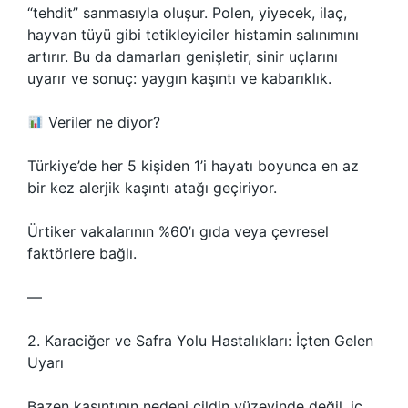
“tehdit” sanmasıyla oluşur. Polen, yiyecek, ilaç,
hayvan tüyü gibi tetikleyiciler histamin salınımını
artırır. Bu da damarları genişletir, sinir uçlarını
uyarır ve sonuç: yaygın kaşıntı ve kabarıklık.
Veriler ne diyor?
Türkiye’de her 5 kişiden 1’i hayatı boyunca en az
bir kez alerjik kaşıntı atağı geçiriyor.
Ürtiker vakalarının %60’ı gıda veya çevresel
faktörlere bağlı.
—
2. Karaciğer ve Safra Yolu Hastalıkları: İçten Gelen
Uyarı
Bazen kaşıntının nedeni cildin yüzeyinde değil, iç