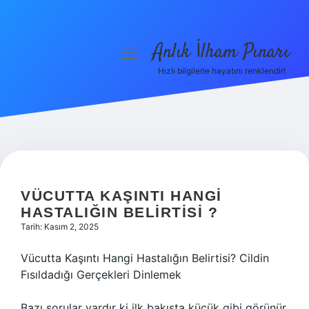
Anlık İlham Pınarı
menüyü
aç
Hızlı bilgilerle hayatını renklendir!
Anasayfa
Gizlilik Politikası
Yasal Uyarı
Hakkımızda
VÜCUTTA KAŞINTI HANGI
HASTALIĞIN BELIRTISI ?
Tarih: Kasım 2, 2025
Vücutta Kaşıntı Hangi Hastalığın Belirtisi? Cildin
Fısıldadığı Gerçekleri Dinlemek
Bazı sorular vardır ki ilk bakışta küçük gibi görünür