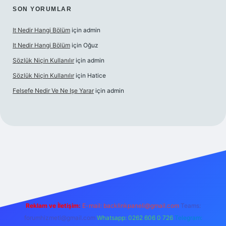
SON YORUMLAR
It Nedir Hangi Bölüm
için
admin
It Nedir Hangi Bölüm
için
Oğuz
Sözlük Niçin Kullanılır
için
admin
Sözlük Niçin Kullanılır
için
Hatice
Felsefe Nedir Ve Ne Işe Yarar
için
admin
üncel
Reklam ve İletişim:
E-mail:
backlinkpaneli@gmail.com
Teams:
forumhizmeti@gmail.com
Whatsapp: 0262 606 0 726
Telegram: