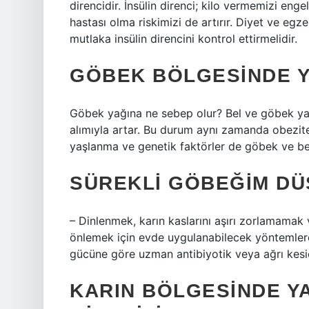
direncidir. İnsülin direnci; kilo vermemizi en
hastası olma riskimizi de artırır. Diyet ve eg
mutlaka insülin direncini kontrol ettirmelidir.
GÖBEK BÖLGESINDE 
Göbek yağına ne sebep olur? Bel ve göbek yağı
alımıyla artar. Bu durum aynı zamanda obezitey
yaşlanma ve genetik faktörler de göbek ve be
SÜREKLI GÖBEĞIM DÜ
– Dinlenmek, karın kaslarını aşırı zorlamama
önlemek için evde uygulanabilecek yöntemlerden
gücüne göre uzman antibiyotik veya ağrı kesici
KARIN BÖLGESINDE Y