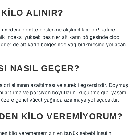
KILO ALINIR?
n nedeni elbette beslenme alışkanlıklarıdır! Rafine
mik indeksi yüksek besinler alt karın bölgesinde ciddi
örler de alt karın bölgesinde yağ birikmesine yol açan
SI NASIL GEÇER?
lori alımının azaltılması ve sürekli egzersizdir. Doymuş
ni artırma ve porsiyon boyutlarını küçültme gibi yaşam
ak üzere genel vücut yağında azalmaya yol açacaktır.
EDEN KILO VEREMIYORUM?
men kilo veremememizin en büyük sebebi insülin