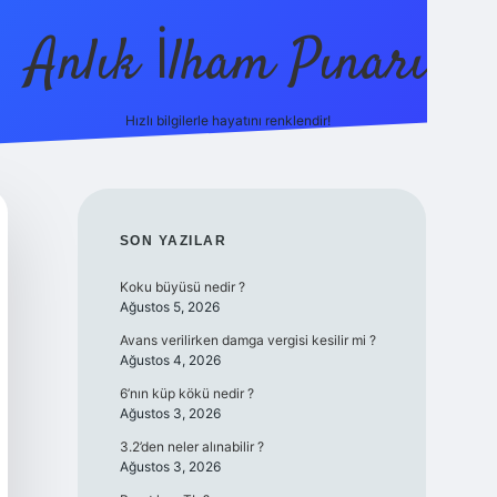
Anlık İlham Pınarı
Hızlı bilgilerle hayatını renklendir!
tulipbet günce
SIDEBAR
SON YAZILAR
Koku büyüsü nedir ?
Ağustos 5, 2026
Avans verilirken damga vergisi kesilir mi ?
Ağustos 4, 2026
6’nın küp kökü nedir ?
Ağustos 3, 2026
3.2’den neler alınabilir ?
Ağustos 3, 2026