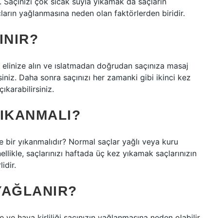
. Saçınızı çok sıcak suyla yıkamak da saçların
ların yağlanmasına neden olan faktörlerden biridir.
INIR?
 elinize alın ve ıslatmadan doğrudan saçınıza masaj
niz. Daha sonra saçınızı her zamanki gibi ikinci kez
karabilirsiniz.
YIKANMALI?
 bir yıkanmalıdır? Normal saçlar yağlı veya kuru
llikle, saçlarınızı haftada üç kez yıkamak saçlarınızın
idir.
YAĞLANIR?
ve hava kirliliği saçınızın yağlanmasına neden olabilir.