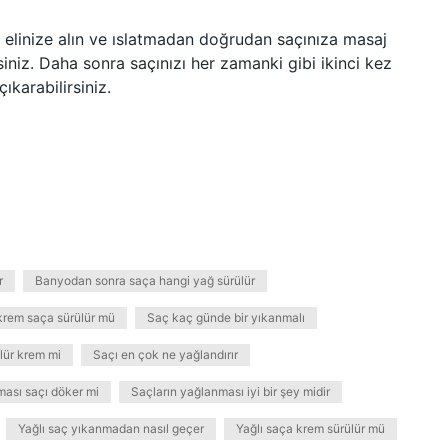
 elinize alın ve ıslatmadan doğrudan saçınıza masaj
niz. Daha sonra saçınızı her zamanki gibi ikinci kez
karabilirsiniz.
r
Banyodan sonra saça hangi yağ sürülür
krem saça sürülür mü
Saç kaç günde bir yıkanmalı
lür krem mi
Saçı en çok ne yağlandırır
ması saçı döker mi
Saçların yağlanması iyi bir şey midir
Yağlı saç yıkanmadan nasıl geçer
Yağlı saça krem sürülür mü