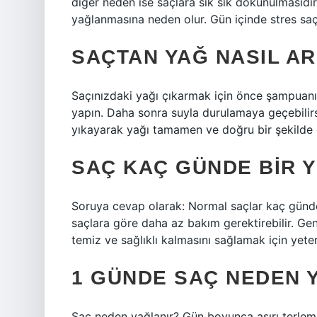
diğer neden ise saçlara sık sık dokunulmasıdır
yağlanmasına neden olur. Gün içinde stres saç
SAÇTAN YAĞ NASIL AR
Saçınızdaki yağı çıkarmak için önce şampuanı
yapın. Daha sonra suyla durulamaya geçebilirsi
yıkayarak yağı tamamen ve doğru bir şekilde çı
SAÇ KAÇ GÜNDE BIR 
Soruya cevap olarak: Normal saçlar kaç günde
saçlara göre daha az bakım gerektirebilir. Gene
temiz ve sağlıklı kalmasını sağlamak için yeterl
1 GÜNDE SAÇ NEDEN 
Saç neden yağlanır? Gün boyunca aşırı terleme 