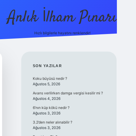
Anlık İlham Pınarı
Hızlı bilgilerle hayatını renklendir!
tulipbet güncel
SIDEBAR
SON YAZILAR
Koku büyüsü nedir ?
Ağustos 5, 2026
Avans verilirken damga vergisi kesilir mi ?
Ağustos 4, 2026
6’nın küp kökü nedir ?
Ağustos 3, 2026
3.2’den neler alınabilir ?
Ağustos 3, 2026